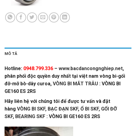
MÔ TẢ
Hotline:
0948.799.336
–
www.bacdancongnghiep.net
,
phân phối độc quyền duy nhất tại việt nam vòng bi-gối
đỡ-mỡ bò-dây curoa,
VÒNG BI MẮT TRÂU
: VÒNG BI
GE160 ES 2RS
Hãy liên hệ với chúng tôi để được tư vấn và đặt
hàng
VÒNG BI SKF
,
BẠC ĐẠN SKF
,
Ổ BI SKF
,
GỐI ĐỠ
SKF
,
BEARING SKF
: VÒNG BI GE160 ES 2RS