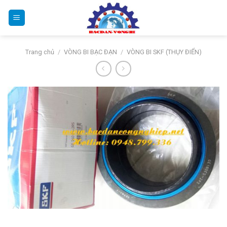
Bỏ
qua
nội
dung
Trang chủ
/
VÒNG BI BẠC ĐẠN
/
VÒNG BI SKF (THỤY ĐIỂN)