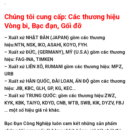
.
Chúng tôi cung cấp: Các thương hiệu
Vòng bi
,
Bạc đạn
, Gối đỡ
– Xuất xứ NHẬT BẢN (JAPAN) gồm các thương
hiệu:NTN, NSK, IKO, ASAHI, KOYO, FYH.
– Xuất xứ ĐỨC, (GERMANY), MỸ (U.S.A) gồm các thương
hiệu: FAG-INA, TIMKEN
– Xuất xứ LIÊN XÔ, RUMANI gồm các thương hiệu: MPZ,
URB
– Xuất xứ HÀN QUỐC, ĐÀI LOAN, ẤN ĐỘ gồm các thương
hiệu: JIB, KBC, GLH, GP, KG, KEC…
– Xuất xứ TRUNG QUỐC: gồm các thương hiệu:ZWZ,
KYK, KBK, TAIYO, KDYD, CNB, WTB, SWB, KIK, DYZV, FBJ
… một số hiệu giá rẻ khác.
Bạc Đạn Công Nghiệp luôn cam kết những sản phẩm