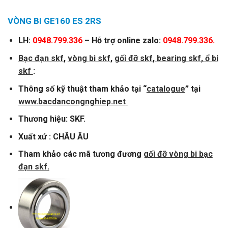
VÒNG BI GE160 ES 2RS
LH:
0948.799.336
– Hỗ trợ online zalo:
0948.799.336.
Bạc đạn skf
,
vòng
bi skf
,
gối đỡ skf
,
bearing skf
,
ổ bi
skf
:
Thông số kỹ thuật tham khảo tại “
catalogue
” tại
www.bacdancongnghiep.net
Thương hiệu: SKF.
Xuất xứ : CHÂU ÂU
Tham khảo các mã tương đương
gối đỡ vòng bi bạc
đạn skf
.