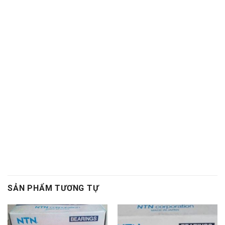
Bac dan con
Bạc đạn côn,Vong bi cana. Vòng bi cana,Bac dan
cana,Bạc đạn cana,Vong bi kim,Vòng bi kim,Bac dan
kim,Bạc đạn kim,Day curoa. Dây curoa,Day curoa. Dây
curoa,Day curoa bando,dây curoa bando,Day curoa
mitsuboshi,dây curoa mitsuboshi,Day curoa
obtibelt,Dây curoa obtibelt. Mỡ bò,Mo bo,Mỡ bò chịu
nhiệt,Mo bo chiu nhiet. Mo bo cong nghiep,Mỡ bò công
nghiệp. Vong bi hop so,Vòng bi hộp số,Bac dan hop so.
Bạc đạn hộp số, Vong bi hop so,Vòng bi hộp số,Bac dan
hop so,Bạc đạn hộp số
, Vong bi cong nghiep. Vòng bi
công nghiệp,Bac dan cong nghiep,Bạc đạn công nghiệp
SẢN PHẨM TƯƠNG TỰ