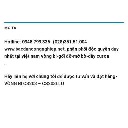
MÔ TẢ
Hotline: 0948.799.336 -(028)351.51.004-
www.bacdancongnghiep.net
, phân phối độc quyền duy
nhất tại việt nam vòng bi-gối đỡ-mỡ bò-dây curoa
.
VÒNG BI CS203 – CS203LLU
Hãy liên hệ với chúng tôi để được tư vấn và đặt hàng-
VÒNG BI CS203 – CS203LLU
CATALOGUE VÒNG BI,CATALOGUE GỐI ĐỠ.
CATALOGUE
DÂY CUROA,CATALOGUE DÂY CUROA
BANDO,CATALOGUE DÂY CUROA MITSUBOSHI.
VÒNG
BI,BẠC ĐẠN,Ổ BI,VÒNG BI TRUNG QUỐC,VÒNG BI
NHẬT,VÒNG BI ĐỨC,VÒNG BI ẤN ĐỘ. VÒNG BI LIÊN