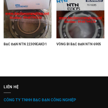
BẠC ĐẠN NTN 22309EAKD1
VÒNG BI BẠC ĐẠN NTN 6905
LIÊN HỆ
CÔNG TY TNHH BẠC ĐẠN CÔNG NGHIỆP