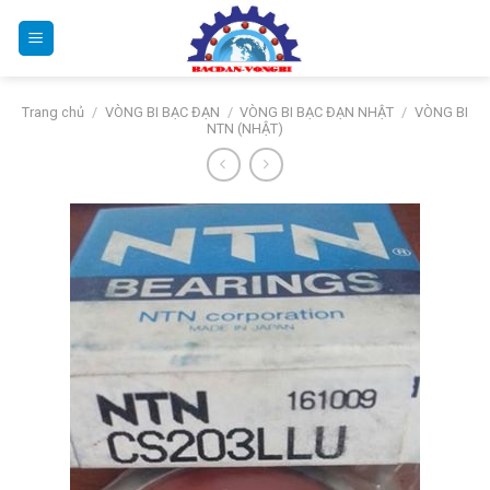
Bỏ
qua
nội
dung
Trang chủ
/
VÒNG BI BẠC ĐẠN
/
VÒNG BI BẠC ĐẠN NHẬT
/
VÒNG BI
NTN (NHẬT)