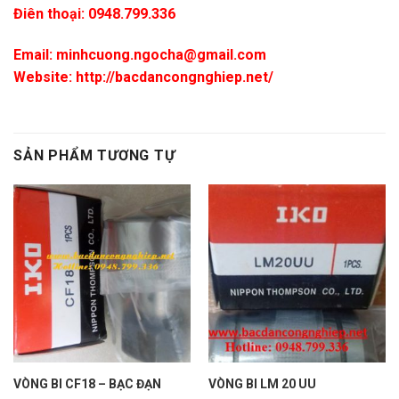
Điên thoại:
0948.799.336
Email:
minhcuong.ngocha@gmail.com
Website: http://bacdancongnghiep.net/
SẢN PHẨM TƯƠNG TỰ
VÒNG BI CF18 – BẠC ĐẠN
VÒNG BI LM 20 UU