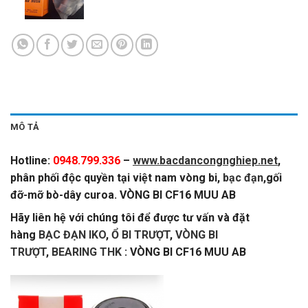
MÔ TẢ
Hotline:
0948.799.336
–
www.bacdancongnghiep.net
,
phân phối độc quyền tại việt nam vòng bi
,
bạc đạn
,
gối
đỡ-mỡ bò-dây curoa. VÒNG BI CF16 MUU AB
Hãy liên hệ với chúng tôi để được tư vấn và đặt
hàng
BẠC ĐẠN IKO
,
Ổ BI TRƯỢT
,
VÒNG BI
TRƯỢT
,
BEARING THK
: VÒNG BI CF16 MUU AB