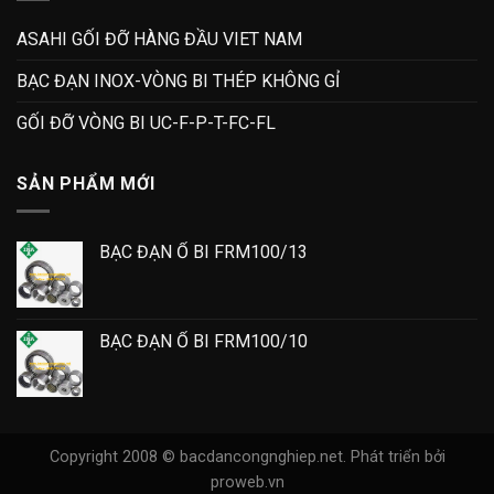
ASAHI GỐI ĐỠ HÀNG ĐẦU VIET NAM
BẠC ĐẠN INOX-VÒNG BI THÉP KHÔNG GỈ
GỐI ĐỠ VÒNG BI UC-F-P-T-FC-FL
SẢN PHẨM MỚI
BẠC ĐẠN Ổ BI FRM100/13
BẠC ĐẠN Ổ BI FRM100/10
Copyright 2008 © bacdancongnghiep.net.
Phát triển bởi
proweb.vn