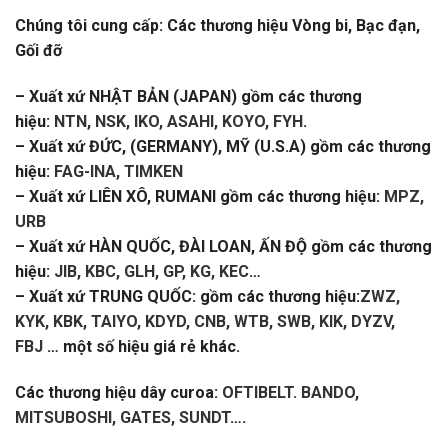
Chúng tôi cung cấp: Các thương hiệu Vòng bi, Bạc đạn,
Gối đỡ
– Xuất xứ NHẬT BẢN (JAPAN) gồm các thương
hiệu:
NTN, NSK, IKO, ASAHI, KOYO, FYH
.
– Xuất xứ ĐỨC, (GERMANY), MỸ (U.S.A) gồm các thương
hiệu:
FAG-INA, TIMKEN
– Xuất xứ LIÊN XÔ, RUMANI gồm các thương hiệu:
MPZ,
URB
– Xuất xứ HÀN QUỐC, ĐÀI LOAN, ẤN ĐỘ gồm các thương
hiệu:
JIB, KBC, GLH, GP, KG, KEC
…
– Xuất xứ TRUNG QUỐC: gồm các thương hiệu:
ZWZ,
KYK, KBK, TAIYO, KDYD, CNB, WTB, SWB, KIK, DYZV,
FBJ
… một số hiệu giá rẻ khác.
Các thương hiệu dây curoa:
OFTIBELT. BANDO,
MITSUBOSHI, GATES, SUNDT
….