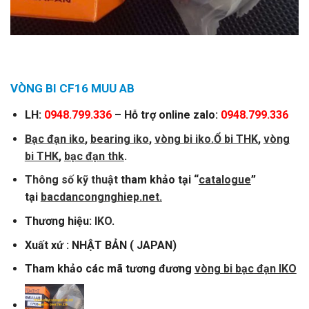
VÒNG BI CF16 MUU AB
LH:
0948.799.336
– Hỗ trợ online zalo:
0948.799.336
Bạc đạn iko
,
bearing iko
,
vòng bi iko
.
Ổ bi THK
,
vòng
bi THK
,
bạc đạn thk
.
Thông số kỹ thuật
tham khảo tại “
catalogue
”
tại
bacdancongnghiep.net.
Thương hiệu:
IKO
.
Xuất xứ : NHẬT BẢN ( JAPAN)
Tham khảo các mã tương đương
vòng bi bạc đạn IKO