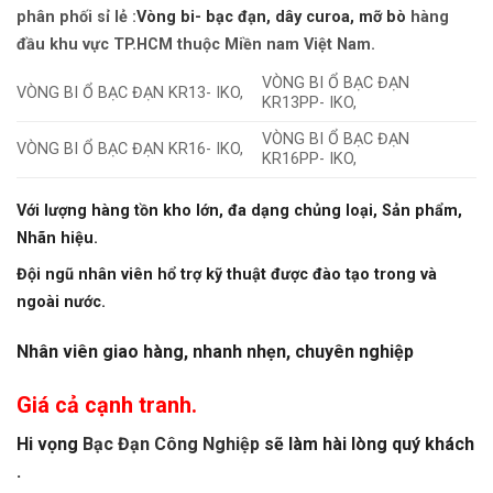
phân phối sỉ lẻ :
Vòng bi- bạc đạn, dây curoa, mỡ bò
hàng
đầu khu vực TP.HCM thuộc Miền nam Việt Nam.
VÒNG BI Ổ BẠC ĐẠN
VÒNG BI Ổ BẠC ĐẠN KR13- IKO,
KR13PP- IKO,
VÒNG BI Ổ BẠC ĐẠN
VÒNG BI Ổ BẠC ĐẠN KR16- IKO,
KR16PP- IKO,
Với lượng hàng tồn kho lớn, đa dạng chủng loại, Sản phẩm,
Nhãn hiệu.
Đội ngũ nhân viên hổ trợ kỹ thuật được đào tạo trong và
ngoài nước.
Nhân viên giao hàng, nhanh nhẹn, chuyên nghiệp
Giá cả cạnh tranh.
Hi vọng
Bạc Đạn Công Nghiệp
sẽ làm hài lòng quý khách
.