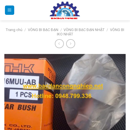
Bỏ
qua
nội
dung
Trang chủ
/
VÒNG BI BẠC ĐẠN
/
VÒNG BI BẠC ĐẠN NHẬT
/
VÒNG BI
IKO NHẬT