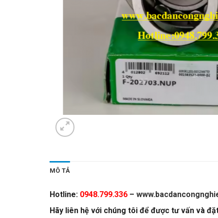
MÔ TẢ
Hotline:
0948.799.336
–
www.bacdancongnghie
Hãy liên hệ với chúng tôi để được tư vấn và đ