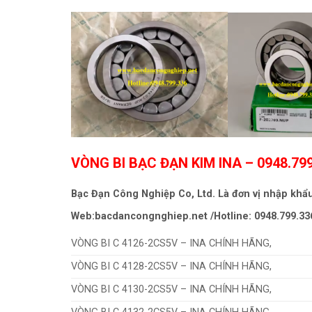
VÒNG BI BẠC ĐẠN KIM INA
– 0948.79
Bạc Đạn Công Nghiệp Co, Ltd. Là đơn vị nhập khẩ
Web:bacdancongnghiep.net /Hotline: 0948.799.33
VÒNG BI C 4126-2CS5V – INA CHÍNH HÃNG,
VÒNG BI C 4128-2CS5V – INA CHÍNH HÃNG,
VÒNG BI C 4130-2CS5V – INA CHÍNH HÃNG,