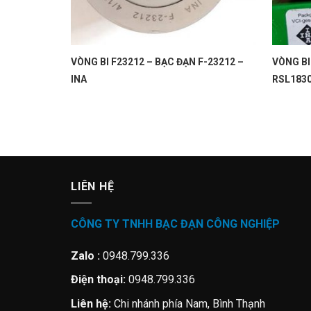
VÒNG BI F23212 – BẠC ĐẠN F-23212 –
VÒNG BI
INA
RSL1830
LIÊN HỆ
CÔNG TY TNHH BẠC ĐẠN CÔNG NGHIỆP
Zalo :
0948.799.336
Điện thoại:
0948.799.336
Liên hệ:
Chi nhánh phía Nam, Bình Thạnh