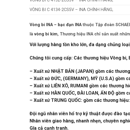
VÒNG BI C 4132-2CS5V – INA CHÍNH HÃNG,
VÒNG BI C 4134-2CS5V – INA CHÍNH HÃNG,
Vòng bi INA – bạc đạn INA
thuộc Tập đoàn SCHAEFF
là
vòng bi kim
, Thương hiệu INA chỉ sản xuất nhữn
Với lượng hàng tồn kho lớn, đa dạng chủng loại
Chúng tôi cung cấp: Các thương hiệu Vòng bi, 
– Xuất xứ NHẬT BẢN (JAPAN) gồm các thương 
– Xuất xứ ĐỨC, (GERMANY), MỸ (U.S.A) gồm c
– Xuất xứ LIÊN XÔ, RUMANI gồm các thương hi
– Xuất xứ HÀN QUỐC, ĐÀI LOAN, ẤN ĐỘ gồm cá
– Xuất xứ TRUNG QUỐC: gồm các thương hiệu:
Đội ngũ nhân viên hổ trợ kỹ thuật được đào tạ
Nhân viên giao hàng, nhanh nhẹn, chuyên nghi
Gía cả cạnh tranh.