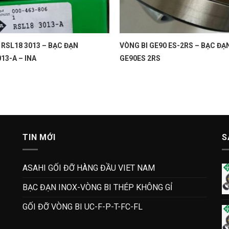
 RSL18 3013 – BẠC ĐẠN
VÒNG BI GE90 ES-2RS – BẠC ĐẠ
13-A – INA
GE90ES 2RS
TIN MỚI
S
ASAHI GỐI ĐỠ HÀNG ĐẦU VIET NAM
BẠC ĐẠN INOX-VÒNG BI THÉP KHÔNG GỈ
GỐI ĐỠ VÒNG BI UC-F-P-T-FC-FL