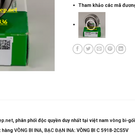
Tham khảo các mã đươn
p.net
, phân phối độc quyền duy nhất tại việt nam
vòng bi
-gố
ặt hàng
VÒNG BI INA, BẠC ĐẠN INA
: VÒNG BI C 5918-2CS5V