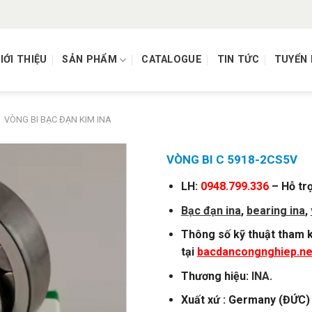
IỚI THIỆU
SẢN PHẨM
CATALOGUE
TIN TỨC
TUYỂN
VÒNG BI BẠC ĐẠN KIM INA
VÒNG BI C 5918-2CS5V
LH:
0948.799.336
– Hỗ tr
Bạc đạn ina
,
bearing ina
,
Thông số kỹ thuật tham k
tại
bacdancongnghiep.ne
Thương hiệu:
INA
.
Xuất xứ : Germany (ĐỨC)