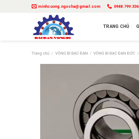
Bỏ
minhcuong.ngocha@gmail.com
0948.799.336
qua
nội
dung
TRANG CHỦ
G
Trang chủ
/
VÒNG BI BẠC ĐẠN
/
VÒNG BI BẠC ĐẠN ĐỨC
/