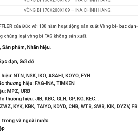
VÒNG BI 160X270X109 – INA CHÍNH HÃNG,
VÒNG BI 170X280X109 – INA CHÍNH HÃNG,
LER của Đức với 130 năm hoạt động sản xuất Vòng bi-
bạc đạn
g chủng loại vòng bi FAG không sản xuất.
, Sản phẩm, Nhãn hiệu.
Bạc đạn, Gối đỡ
hiệu:
NTN, NSK, IKO, ASAHI, KOYO, FYH
.
ác thương hiệu:
FAG-INA, TIMKEN
ệu:
MPZ, URB
c thương hiệu:
JIB, KBC, GLH, GP, KG, KEC
…
ZWZ, KYK, KBK, TAIYO, KDYD, CNB, WTB, SWB, KIK, DYZV, FB
o trong và ngoài nước.
ệp