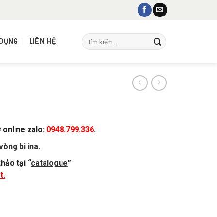
Tìm
 DỤNG
LIÊN HỆ
kiếm:
ợ online zalo:
0948.799.336
.
vòng bi ina
.
hảo tại “
catalogue
”
t.