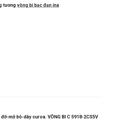
g tương
vòng bi bạc đạn ina
i đỡ-mỡ bò-dây curoa. VÒNG BI C 5918-2CS5V