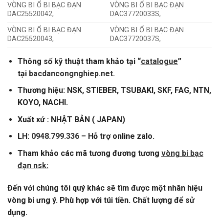
VÒNG BI Ổ BI BẠC ĐẠN
VÒNG BI Ổ BI BẠC ĐẠN
DAC25520042,
DAC37720033S,
VÒNG BI Ổ BI BẠC ĐẠN
VÒNG BI Ổ BI BẠC ĐẠN
DAC25520043,
DAC37720037S,
Thông số kỹ thuật tham khảo tại “
catalogue
”
tại
bacdancongnghiep.net.
Thương hiệu: NSK, STIEBER, TSUBAKI, SKF, FAG, NTN,
KOYO, NACHI.
Xuất xứ : NHẬT BẢN ( JAPAN)
LH:
0948.799.336
– Hỗ trợ online zalo.
Tham khảo các mã tương đương tương
vòng bi bạc
đạn nsk
:
Đến với chúng tôi quý khác sẽ tìm được một nhãn hiệu
vòng bi ưng ý. Phù hợp với túi tiền. Chất lượng để sử
dụng.