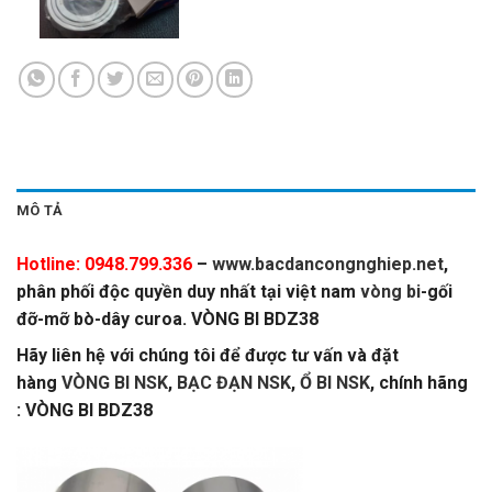
MÔ TẢ
Hotline: 0948.799.336
–
www.bacdancongnghiep.net
,
phân phối độc quyền duy nhất tại việt nam
vòng bi
-gối
đỡ-mỡ bò-dây curoa. VÒNG BI BDZ38
Hãy liên hệ với chúng tôi để được tư vấn và đặt
hàng
VÒNG BI NSK
,
BẠC ĐẠN NSK
,
Ổ BI NSK
, chính hãng
: VÒNG BI BDZ38