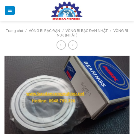
Bỏ
qua
nội
dung
Trang chủ
/
VÒNG BI BẠC ĐẠN
/
VÒNG BI BẠC ĐẠN NHẬT
/
VÒNG BI
NSK (NHẬT)