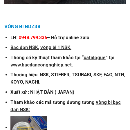
VÒNG BI BDZ38
LH:
0948.799.336
– Hỗ trợ online zalo
Bạc đạn NSK
,
vòng bi 1 NSK
.
Thông số kỹ thuật tham khảo tại “
catalogue
” tại
www.bacdancongnghiep.net.
Thương hiệu: NSK, STIEBER, TSUBAKI, SKF, FAG, NTN,
KOYO, NACHI.
Xuất xứ : NHẬT BẢN ( JAPAN)
Tham khảo các mã tương đương tương
vòng bi bạc
đạn NSK
: