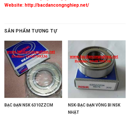
Website: http://bacdancongnghiep.net/
SẢN PHẨM TƯƠNG TỰ
BẠC ĐẠN NSK 6310ZZCM
NSK-BẠC ĐẠN VÒNG BI NSK
NHẬT