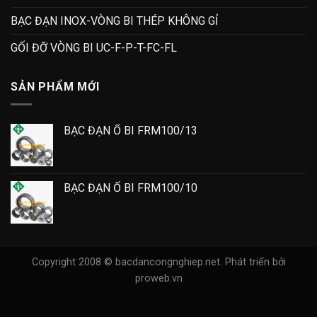
BẠC ĐẠN INOX-VÒNG BI THÉP KHÔNG GỈ
GỐI ĐỠ VÒNG BI UC-F-P-T-FC-FL
SẢN PHẨM MỚI
BẠC ĐẠN Ổ BI FRM100/13
BẠC ĐẠN Ổ BI FRM100/10
Copyright 2008 © bacdancongnghiep.net.
Phát triển bởi
proweb.vn