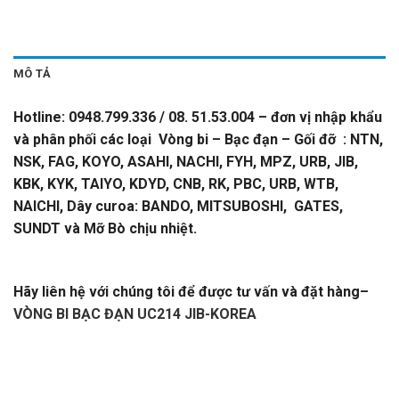
MÔ TẢ
Hotline: 0948.799.336 / 08. 51.53.004 – đơn vị nhập khẩu
và phân phối các loại Vòng bi – Bạc đạn – Gối đỡ : NTN,
NSK, FAG, KOYO, ASAHI, NACHI, FYH, MPZ, URB, JIB,
KBK, KYK, TAIYO, KDYD, CNB, RK, PBC, URB, WTB,
NAICHI, Dây curoa: BANDO, MITSUBOSHI, GATES,
SUNDT và Mỡ Bò chịu nhiệt.
VÒNG BI BẠC ĐẠN UC214
JIB-KOREA
Hãy liên hệ với chúng tôi để được tư vấn và đặt hàng
–
VÒNG BI BẠC ĐẠN UC214 JIB-KOREA
–
CATALOGUE VÒNG BI,CATALOGUE GỐI ĐỠ. CATALOGUE
DÂY CUROA,CATALOGUE DÂY CUROA
BANDO,CATALOGUE DÂY CUROA MITSUBOSHI. VÒNG