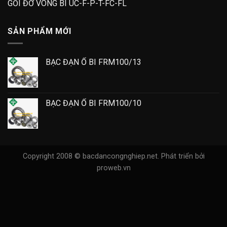
GỐI ĐỠ VÒNG BI UC-F-P-T-FC-FL
SẢN PHẨM MỚI
BẠC ĐẠN Ổ BI FRM100/13
BẠC ĐẠN Ổ BI FRM100/10
Copyright 2008 © bacdancongnghiep.net.
Phát triển bởi
proweb.vn