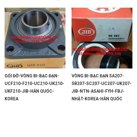
GỐI ĐỠ-VÒNG BI-BẠC ĐẠN-
VÒNG BI-BẠC ĐẠN SA207-
UCF210-F210-UC210-UK210-
SB207-SC207-UC207-UK207-
UKF210-JIB-HÀN QUỐC-
JIB-NTN-ASAHI-FYH-FBJ-
KOREA
NHẬT-KOREA-HÀN QUỐC