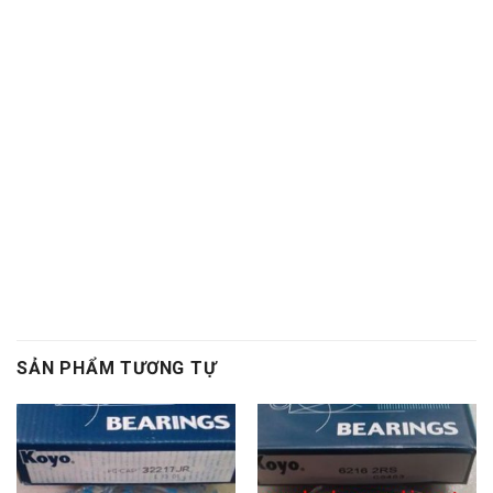
kim,Vòng bi kim,Bac dan kim,Bạc đạn kim,Day
curoa,Dây curoa,Day curoa,Dây curoa,Day curoa
bando,dây curoa bando,Day curoa mitsuboshi,dây
curoa mitsuboshi,Day curoa obtibelt,Dây curoa
obtibelt,Mỡ bò,Mo bo,Mỡ bò chịu nhiệt,Mo bo chiu
nhiet,Mo bo cong nghiep,Mỡ bò công nghiệp, Vong bi
hop so,Vòng bi hộp số,Bac dan hop so,Bạc đạn hộp số,
Vong bi hop so,Vòng bi hộp số,Bac dan hop so,Bạc đạn
hộp số
, Vong bi cong nghiep,Vòng bi công nghiệp,Bac
dan cong nghiep,Bạc đạn công nghiệp
SẢN PHẨM TƯƠNG TỰ