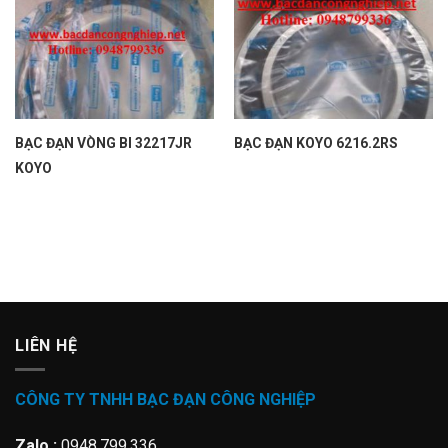
BẠC ĐẠN VÒNG BI 32217JR
BẠC ĐẠN KOYO 6216.2RS
KOYO
LIÊN HỆ
CÔNG TY TNHH BẠC ĐẠN CÔNG NGHIỆP
Zalo :
0948.799.336