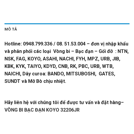
MÔ TẢ
Hotline: 0948.799.336 / 08. 51.53.004 – đơn vị nhập khẩu
và phân phối các loại Vòng bi – Bạc đạn – Gối đỡ : NTN,
NSK, FAG, KOYO, ASAHI, NACHI, FYH, MPZ, URB, JIB,
KBK, KYK, TAIYO, KDYD, CNB, RK, PBC, URB, WTB,
NAICHI, Dây curoa: BANDO, MITSUBOSHI, GATES,
SUNDT và Mỡ Bò chịu nhiệt.
VÒNG BI BẠC ĐẠN KOYO
32206JR
Hãy liên hệ với chúng tôi để được tư vấn và đặt hàng
–
VÒNG BI BẠC ĐẠN KOYO 32206JR
-CATALOGUE VÒNG
BI,CATALOGUE GỐI ĐỠ,
CATALOGUE DÂY
CUROA,CATALOGUE DÂY CUROA BANDO,CATALOGUE
DÂY CUROA MITSUBOSHI,
VÒNG BI,BẠC ĐẠN,Ổ BI,VÒNG