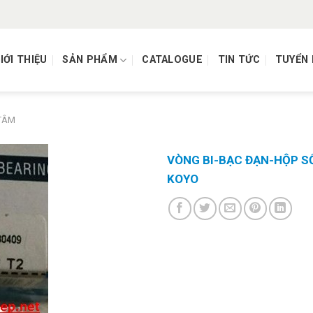
IỚI THIỆU
SẢN PHẨM
CATALOGUE
TIN TỨC
TUYỂN
 TÂM
VÒNG BI-BẠC ĐẠN-HỘP S
KOYO