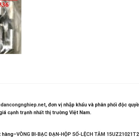
dancongnghiep.net
, đơn vị nhập khẩu và phân phối độc quy
iá cạnh trạnh nhất thị trường Việt Nam.
VÒNG BI-BẠC ĐẠN-
t hàng
–
VÒNG BI-BẠC ĐẠN-HỘP SỐ-LỆCH TÂM 15UZ21021T2