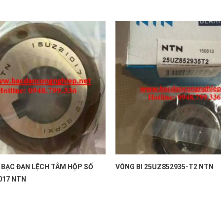
 BẠC ĐẠN LỆCH TÂM HỘP SỐ
VÒNG BI 25UZ852935-T2 NTN
017 NTN