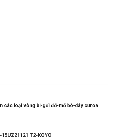
ền các loại vòng bi-gối đỡ-mỡ bò-dây curoa
HỘP SỐ-LỆCH TÂM 15UZ21021T2-15UZ21121
-15UZ21121 T2-KOYO
–