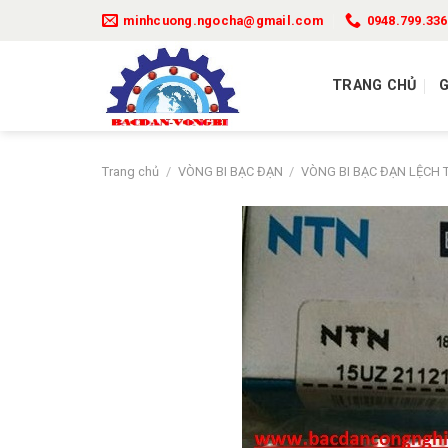
Bỏ
minhcuong.ngocha@gmail.com
0948.799.336
qua
nội
dung
TRANG CHỦ
G
Trang chủ
/
VÒNG BI BẠC ĐẠN
/
VÒNG BI BẠC ĐẠN LỆCH