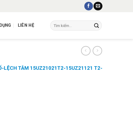
Tìm
 DỤNG
LIÊN HỆ
kiếm:
Ố-LỆCH TÂM 15UZ21021T2-15UZ21121 T2-