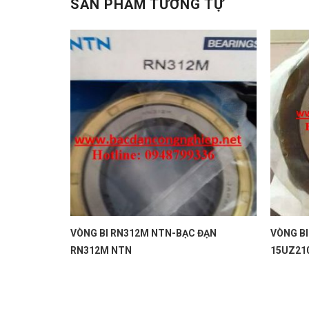
SẢN PHẨM TƯƠNG TỰ
VÒNG BI RN312M NTN-BẠC ĐẠN
VÒNG BI
YSX KOYO
RN312M NTN
15UZ21