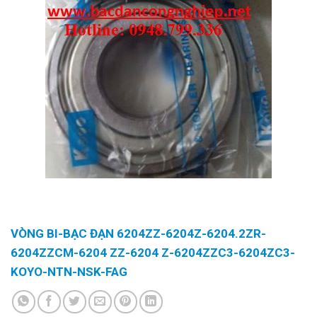
VÒNG BI-BẠC ĐẠN 6204ZZ-6204Z-6204.2ZR-
6204ZZCM-6204 ZZ-6204 Z-6204ZZC3-6204ZC3-
KOYO-NTN-NSK-FAG