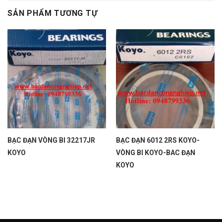
SẢN PHẨM TƯƠNG TỰ
BẠC ĐẠN VÒNG BI 32217JR
BẠC ĐẠN 6012 2RS KOYO-
KOYO
VÒNG BI KOYO-BAC ĐẠN
KOYO