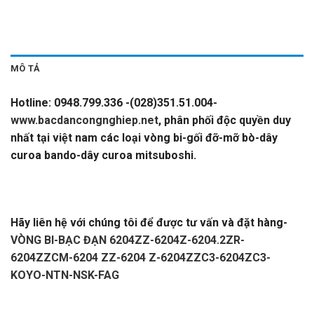
MÔ TẢ
Hotline: 0948.799.336 -(028)351.51.004-
www.bacdancongnghiep.net
, phân phối độc quyền duy
nhất tại việt nam các loại vòng bi-gối đỡ-mỡ bò-dây
curoa bando-dây curoa mitsuboshi.
VÒNG BI-BẠC ĐẠN
6204ZZ-6204Z-6204.2ZR-6204ZZCM-6204 ZZ-6204 Z-
6204ZZC3-6204ZC3-KOYO-NTN-NSK-FAG
Hãy liên hệ với chúng tôi để được tư vấn và đặt hàng-
VÒNG BI-BẠC ĐẠN 6204ZZ-6204Z-6204.2ZR-
6204ZZCM-6204 ZZ-6204 Z-6204ZZC3-6204ZC3-
KOYO-NTN-NSK-FAG
–
CATALOGUE VÒNG BI,CATALOGUE GỐI ĐỠ.
CATALOGUE