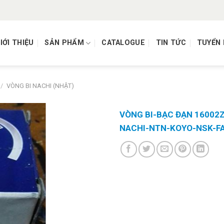
IỚI THIỆU
SẢN PHẨM
CATALOGUE
TIN TỨC
TUYỂN
/
VÒNG BI NACHI (NHẬT)
VÒNG BI-BẠC ĐẠN 1600
NACHI-NTN-KOYO-NSK-F