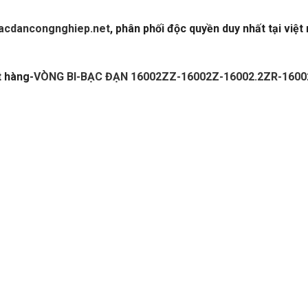
acdancongnghiep.net
, phân phối độc quyền duy nhất tại việt
ĐẠN 16002ZZ-16002Z-16002.2ZR-16002 Z-16002 ZZ-NACHI
t hàng-
VÒNG BI-BẠC ĐẠN 16002ZZ-16002Z-16002.2ZR-16
TALOGUE DÂY CUROA,CATALOGUE DÂY CUROA BANDO,CAT
BI NHẬT,VÒNG BI ĐỨC,VÒNG BI ẤN ĐỘ. VÒNG BI LIÊN XÔ,VÒ
 BI CÔNG NGHIỆP,VÒNG BI KIM,VÒNG BI CÀ NA, VÒNG BI NTN
ỐC,GỐI ĐỠ GIÁ RẺ. GỐI ĐỠ NTN,VÒNG BI XE,VÒNG BI CÀ
òng bi fag. Bac dan fag,Bạc đạn fag,Vong bi nsk,Vong bi tr
g bi lệch tâm,Bac dan lech tam,Bạc đạn lệch tâm. Vong bi ch
. Bac dan cha,Bạc đạn chà,Vong bi dua,Vòng bi đũa,Bac dan 
an cana,Bạc đạn cana,Vong bi kim,Vòng bi kim,Bac dan kim,