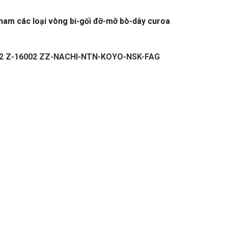
 nam các loại vòng bi-gối đỡ-mỡ bò-dây curoa
-NTN-KOYO-NSK-FAG
002 Z-16002 ZZ-NACHI-NTN-KOYO-NSK-FAG
–
ALOGUE DÂY CUROA MITSUBOSHI.
VÒNG
NG BI BELARUS,VÒNG BI GIÁ RẺ,VÒNG BI LỆCH
,VÒNG BI FAG. VÒNG BI NSK,VÒNG BI
NG XE NÂNG,VÒNG BI KEC,VÒNG BI KBK,VÒNG BI
ung quoc,Vòng bi trung quốc,Bac dan trung
inh xac,Vòng bi chính xác,Bac dan chinh
dua. Bạc đạn đũa,Vong bi con,Vòng bi côn.
Bạc đạn kim,Day curoa. Dây curoa,Day curoa.