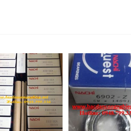
ay curoa mitsuboshi,dây curoa mitsuboshi,Day curoa obtib
ep,Mỡ bò công nghiệp. Vong bi hop so,Vòng bi hộp số,Bac dan
g bi cong nghiep. Vòng bi công nghiệp,Bac dan cong nghiep,