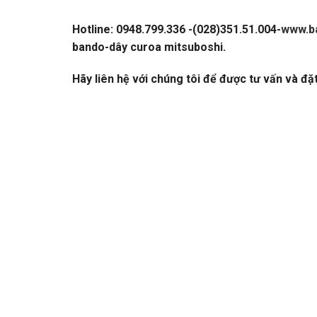
Hotline: 0948.799.336 -(028)351.51.004-
www.b
bando-dây curoa mitsuboshi.
VÒNG BI-BẠC 
Hãy liên hệ với chúng tôi để được tư vấn và đặ
CATALOGUE VÒNG BI,CATALOGUE GỐI ĐỠ.
CA
BI,BẠC ĐẠN,Ổ BI,VÒNG BI TRUNG QUỐC,VÒNG 
TÂM,VÒNG BI CHÍNH XÁC. VÒNG BI CHÀ,VÒNG
KOYO,VÒNG BI NACHI,GỐI ĐỠ,GỐI ĐỠ TRUNG QU
KYK.
Vong bi,Vòng bi,Bac dan,Bạc đạn,Vong bi fag,V
quoc. Bạc đạn trung quốc,Vong bi lech tam,Vòn
xac,Bạc đạn chính xác,Vong bi cha,Vòng bi chà
Bac dan con
Bạc đạn côn,Vong bi cana. Vòng bi cana,Bac d