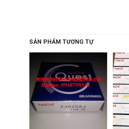
Dây curoa,Day curoa bando,dây curoa bando,D
chịu nhiệt,Mo bo chiu nhiet. Mo bo cong nghi
bi hộp số,Bac dan hop so,Bạc đạn hộp số
, Von
SẢN PHẨM TƯƠNG TỰ