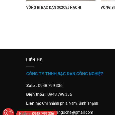
CHI-
VÒNG BI BẠC ĐẠN 30208J NACHI
VÒNG BI
G-SKF-
LIÊN HỆ
CÔNG TY TNHH BẠC ĐẠN CÔNG NGHIỆP
Zalo :
0948.799.336
Điện thoại:
0948.799.336
Liên hệ:
Chi nhánh phía Nam, Bình Thạnh
Email:
minhcuong.ngocha@gmail.com
Hotline: 0948.799.336