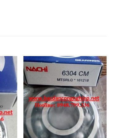
elt,Dây curoa obtibelt. Mỡ bò,Mo bo,Mỡ bò
 hop so. Bạc đạn hộp số, Vong bi hop so,Vòng
Bạc đạn công nghiệp