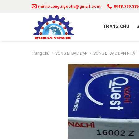
Bỏ
minhcuong.ngocha@gmail.com
0948.799.336
qua
nội
dung
TRANG CHỦ
G
Trang chủ
/
VÒNG BI BẠC ĐẠN
/
VÒNG BI BẠC ĐẠN NHẬT