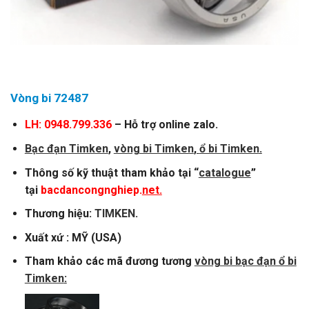
Vòng bi 72487
LH: 0948.799.336
– Hỗ trợ online zalo.
Bạc đạn Timken
,
vòng bi Timken
,
ổ bi Timken
.
Thông số kỹ thuật tham khảo tại “
catalogue
”
tại
bacdancongnghiep.
net.
Thương hiệu:
TIMKEN
.
Xuất xứ : MỸ (USA)
Tham khảo các mã đương tương
vòng bi bạc đạn ổ bi
Timken
: