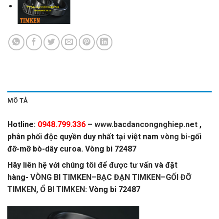
MÔ TẢ
Hotline:
0948.799.336
–
www.bacdancongnghiep.net
,
phân phối độc quyền duy nhất tại việt nam
vòng bi
-gối
đỡ-mỡ bò-dây curoa. Vòng bi 72487
Hãy liên hệ với chúng tôi để được tư vấn và đặt
hàng-
VÒNG BI TIMKEN
–
BẠC ĐẠN TIMKEN
–
GỐI ĐỠ
TIMKEN,
Ổ BI TIMKEN
: Vòng bi 72487