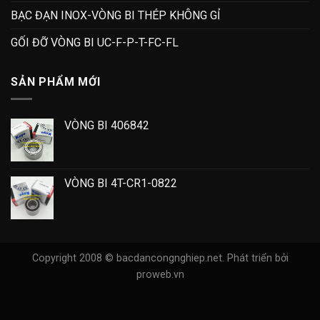
BẠC ĐẠN INOX-VÒNG BI THÉP KHÔNG GỈ
GỐI ĐỠ VÒNG BI UC-F-P-T-FC-FL
SẢN PHẨM MỚI
VÒNG BI 406842
VÒNG BI 4T-CR1-0822
Copyright 2008 © bacdancongnghiep.net.
Phát triển bởi
proweb.vn