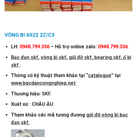
VÒNG BI 6022 2Z/C3
LH:
0948.799.336
– Hỗ trợ online zalo:
0948.799.336.
Bạc đạn skf
,
vòng
bi skf
,
gối đỡ skf
,
bearing skf
,
ổ bi
skf
:
Thông số kỹ thuật tham khảo tại “
catalogue
” tại
www.bacdancongnghiep.net
Thương hiệu:
SKF
.
Xuất xứ : CHÂU ÂU
Tham khảo các mã tương đương
gối đỡ vòng bi bạc
đạn skf
.