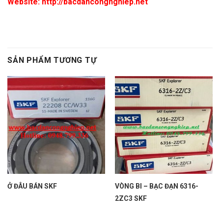
Website: http://bacdancongnghiep.net
SẢN PHẨM TƯƠNG TỰ
Ở ĐÂU BÁN SKF
VÒNG BI – BẠC ĐẠN 6316-
2ZC3 SKF