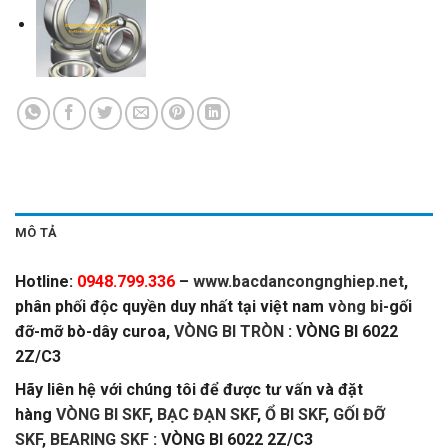
MÔ TẢ
Hotline:
0948.799.336
–
www.bacdancongnghiep.net
,
phân phối độc quyền duy nhất tại việt nam
vòng bi
-gối
đỡ-mỡ bò-dây curoa,
VÒNG BI TRÒN
: VÒNG BI 6022
2Z/C3
Hãy liên hệ với chúng tôi để được tư vấn và đặt
hàng
VÒNG BI SKF
,
BẠC ĐẠN SKF
,
Ổ BI SKF
,
GỐI ĐỠ
SKF
,
BEARING SKF
: VÒNG BI 6022 2Z/C3