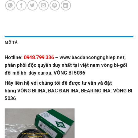
MÔ TẢ
Hotline:
0948.799.336
–
www.bacdancongnghiep.net
,
phân phối độc quyền duy nhất tại việt nam
vòng bi
-gối
đỡ-mỡ bò-dây curoa. VÒNG BI 5036
Hãy liên hệ với chúng tôi để được tư vấn và đặt
hàng
VÒNG BI INA, BẠC ĐẠN INA
,
BEARING INA
: VÒNG BI
5036