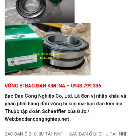
VÒNG BI BẠC ĐẠN KIM INA
– 0948.799.336
Bạc Đạn Công Nghiệp Co, Ltd. Là đơn vị nhập khẩu và
phân phối hàng đầu
vòng bi kim ina-bạc đạn kim ina.
Thuộc tập đoàn Schaeffler của Đức./
Web:bacdancongnghiep.net .
BẠC ĐẠN Ổ BI CHỊU TẢI NNF
BẠC ĐẠN Ổ BI CHỊU TẢI NNF