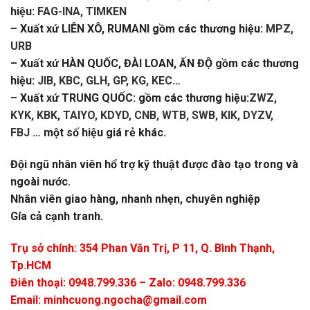
hiệu:
FAG-INA, TIMKEN
– Xuất xứ LIÊN XÔ, RUMANI gồm các thương hiệu:
MPZ,
URB
– Xuất xứ HÀN QUỐC, ĐÀI LOAN, ẤN ĐỘ gồm các thương
hiệu:
JIB, KBC, GLH, GP, KG, KEC
…
– Xuất xứ TRUNG QUỐC: gồm các thương hiệu:
ZWZ,
KYK, KBK, TAIYO, KDYD, CNB, WTB, SWB, KIK, DYZV,
FBJ
… một số hiệu giá rẻ khác.
Đội ngũ nhân viên hổ trợ kỹ thuật được đào tạo trong và
ngoài nước.
Nhân viên giao hàng, nhanh nhẹn, chuyên nghiệp
Gía cả cạnh tranh.
Trụ sở chính: 354 Phan Văn Trị, P 11, Q. Bình Thạnh,
Tp.HCM
Điên thoại: 0948.799.336 – Zalo: 0948.799.336
Email:
minhcuong.ngocha@gmail.com