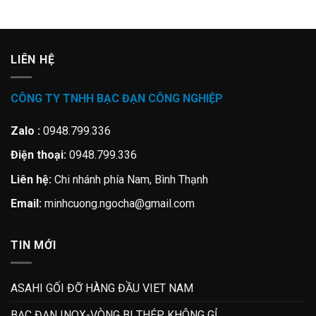
LIÊN HỆ
CÔNG TY TNHH BẠC ĐẠN CÔNG NGHIỆP
Zalo :
0948.799.336
Điện thoại:
0948.799.336
Liên hệ:
Chi nhánh phía Nam, Bình Thạnh
Email:
minhcuong.ngocha@gmail.com
TIN MỚI
ASAHI GỐI ĐỠ HÀNG ĐẦU VIET NAM
BẠC ĐẠN INOX-VÒNG BI THÉP KHÔNG GỈ