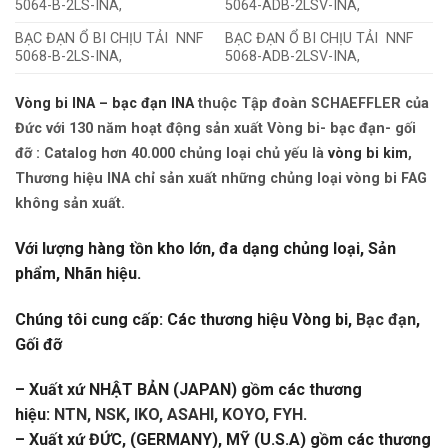
5064-B-2LS-INA,
5064-ADB-2LSV-INA,
BẠC ĐẠN Ổ BI CHỊU TẢI NNF
BẠC ĐẠN Ổ BI CHỊU TẢI NNF
5068-B-2LS-INA,
5068-ADB-2LSV-INA,
Vòng bi INA – bạc đạn INA
thuộc Tập đoàn SCHAEFFLER của
Đức với 130 năm hoạt động sản xuất Vòng bi- bạc đạn- gối
đỡ : Catalog hơn 40.000 chủng loại chủ yếu là
vòng bi kim
,
Thương hiệu INA chỉ sản xuất những chủng loại vòng bi FAG
không sản xuất.
Với lượng hàng tồn kho lớn, đa dạng chủng loại, Sản
phẩm, Nhãn hiệu.
Chúng tôi cung cấp: Các thương hiệu Vòng bi,
Bạc đạn
,
Gối đỡ
– Xuất xứ NHẬT BẢN (JAPAN) gồm các thương
hiệu:
NTN, NSK, IKO, ASAHI, KOYO, FYH
.
– Xuất xứ ĐỨC, (GERMANY), MỸ (U.S.A) gồm các thương