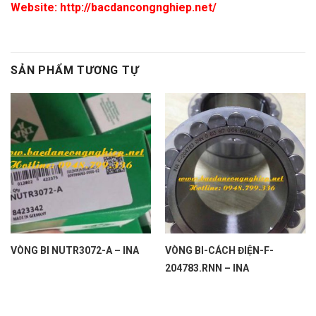
Website: http://bacdancongnghiep.net/
SẢN PHẨM TƯƠNG TỰ
VÒNG BI NUTR3072-A – INA
VÒNG BI-CÁCH ĐIỆN-F-
204783.RNN – INA