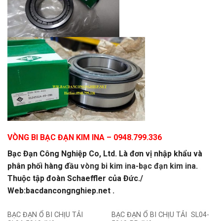
VÒNG BI BẠC ĐẠN KIM INA
– 0948.799.336
Bạc Đạn Công Nghiệp Co, Ltd. Là đơn vị nhập khẩu và
phân phối hàng đầu
vòng bi kim ina-bạc đạn kim ina.
Thuộc tập đoàn Schaeffler của Đức./
Web:bacdancongnghiep.net .
BẠC ĐẠN Ổ BI CHỊU TẢI
BẠC ĐẠN Ổ BI CHỊU TẢI SL04-