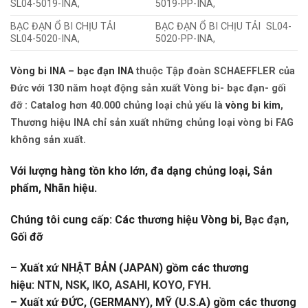
SL04-5019-INA,
5019-PP-INA,
BẠC ĐẠN Ổ BI CHỊU TẢI
BẠC ĐẠN Ổ BI CHỊU TẢI SL04-
SL04-5020-INA,
5020-PP-INA,
Vòng bi INA – bạc đạn INA
thuộc Tập đoàn SCHAEFFLER của
Đức với 130 năm hoạt động sản xuất Vòng bi- bạc đạn- gối
đỡ : Catalog hơn 40.000 chủng loại chủ yếu là
vòng bi kim
,
Thương hiệu INA chỉ sản xuất những chủng loại vòng bi FAG
không sản xuất.
Với lượng hàng tồn kho lớn, đa dạng chủng loại, Sản
phẩm, Nhãn hiệu.
Chúng tôi cung cấp: Các thương hiệu Vòng bi,
Bạc đạn
,
Gối đỡ
– Xuất xứ NHẬT BẢN (JAPAN) gồm các thương
hiệu:
NTN, NSK, IKO, ASAHI, KOYO, FYH
.
– Xuất xứ ĐỨC, (GERMANY), MỸ (U.S.A) gồm các thương