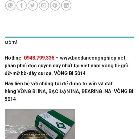
MÔ TẢ
Hotline:
0948.799.336
–
www.bacdancongnghiep.net
,
phân phối độc quyền duy nhất tại việt nam
vòng bi
-gối
đỡ-mỡ bò-dây curoa. VÒNG BI 5014
Hãy liên hệ với chúng tôi để được tư vấn và đặt
hàng
VÒNG BI INA, BẠC ĐẠN INA
,
BEARING INA
: VÒNG BI
5014