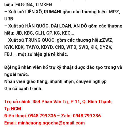
hiệu:
FAG-INA, TIMKEN
– Xuất xứ LIÊN XÔ, RUMANI gồm các thương hiệu:
MPZ,
URB
– Xuất xứ HÀN QUỐC, ĐÀI LOAN, ẤN ĐỘ gồm các thương
hiệu:
JIB, KBC, GLH, GP, KG, KEC
…
– Xuất xứ TRUNG QUỐC: gồm các thương hiệu:
ZWZ,
KYK, KBK, TAIYO, KDYD, CNB, WTB, SWB, KIK, DYZV,
FBJ
… một số hiệu giá rẻ khác.
Đội ngũ nhân viên hổ trợ kỹ thuật được đào tạo trong và
ngoài nước.
Nhân viên giao hàng, nhanh nhẹn, chuyên nghiệp
Gía cả cạnh tranh.
Trụ sở chính: 354 Phan Văn Trị, P 11, Q. Bình Thạnh,
Tp.HCM
Điên thoại: 0948.799.336 – Zalo: 0948.799.336
Email:
minhcuong.ngocha@gmail.com