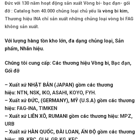
Đức với 130 năm hoạt động sản xuất Vòng bi- bạc đạn- gối
đỡ : Catalog hơn 40.000 chủng loại chủ yếu là
vòng bi kim
,
Thương hiệu INA chỉ sản xuất những chủng loại vòng bi FAG
không sản xuất.
Với lượng hàng tồn kho lớn, đa dạng chủng loại, Sản
phẩm, Nhãn hiệu.
Chúng tôi cung cấp: Các thương hiệu Vòng bi,
Bạc đạn
,
Gối đỡ
– Xuất xứ NHẬT BẢN (JAPAN) gồm các thương
hiệu:
NTN, NSK, IKO, ASAHI, KOYO, FYH
.
– Xuất xứ ĐỨC, (GERMANY), MỸ (U.S.A) gồm các thương
hiệu:
FAG-INA, TIMKEN
– Xuất xứ LIÊN XÔ, RUMANI gồm các thương hiệu:
MPZ,
URB
– Xuất xứ HÀN QUỐC, ĐÀI LOAN, ẤN ĐỘ gồm các thương
hiệu:
JIB, KBC, GLH, GP, KG, KEC
…