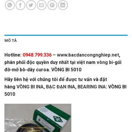
MÔ TẢ
Hotline:
0948.799.336
–
www.bacdancongnghiep.net
,
phân phối độc quyền duy nhất tại việt nam
vòng bi
-gối
đỡ-mỡ bò-dây curoa. VÒNG BI 5010
Hãy liên hệ với chúng tôi để được tư vấn và đặt
hàng
VÒNG BI INA, BẠC ĐẠN INA
,
BEARING INA
: VÒNG BI
5010