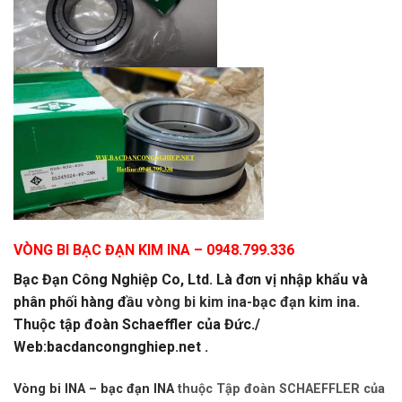
VÒNG BI BẠC ĐẠN KIM INA
– 0948.799.336
Bạc Đạn Công Nghiệp Co, Ltd. Là đơn vị nhập khẩu và
phân phối hàng đầu
vòng bi kim ina-bạc đạn kim ina.
Thuộc tập đoàn Schaeffler của Đức./
Web:bacdancongnghiep.net .
Vòng bi INA – bạc đạn INA
thuộc Tập đoàn SCHAEFFLER của