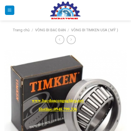
Bỏ
qua
nội
dung
Trang chủ
/
VÒNG BI BẠC ĐẠN
/
VÒNG BI TIMKEN USA ( MỸ )