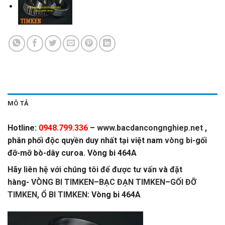
MÔ TẢ
Hotline:
0948.799.336
–
www.bacdancongnghiep.net
,
phân phối độc quyền duy nhất tại việt nam
vòng bi
-gối
đỡ-mỡ bò-dây curoa. Vòng bi 464A
Hãy liên hệ với chúng tôi để được tư vấn và đặt
hàng-
VÒNG BI TIMKEN
–
BẠC ĐẠN TIMKEN
–
GỐI ĐỠ
TIMKEN,
Ổ BI TIMKEN
: Vòng bi 464A