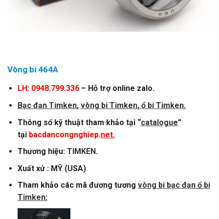
Vòng bi 464A
LH: 0948.799.336
– Hỗ trợ online zalo.
Bạc đạn Timken
,
vòng bi Timken
,
ổ bi Timken
.
Thông số kỹ thuật tham khảo tại “
catalogue
”
tại
bacdancongnghiep.
net.
Thương hiệu:
TIMKEN
.
Xuất xứ : MỸ (USA)
Tham khảo các mã đương tương
vòng bi bạc đạn ổ bi
Timken
: