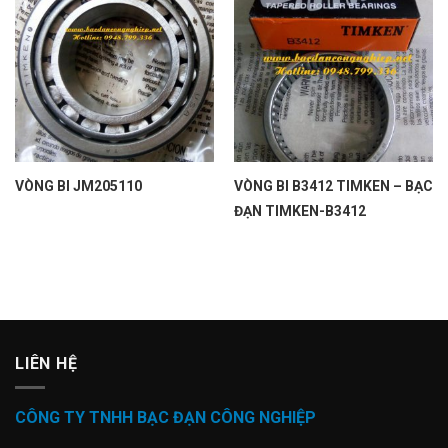
VÒNG BI JM205110
VÒNG BI B3412 TIMKEN – BẠC
ĐẠN TIMKEN-B3412
LIÊN HỆ
CÔNG TY TNHH BẠC ĐẠN CÔNG NGHIỆP