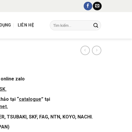
Tìm
 DỤNG
LIÊN HỆ
kiếm:
 online zalo
NSK
.
hảo tại “
catalogue
” tại
net.
ER, TSUBAKI, SKF, FAG, NTN, KOYO, NACHI.
PAN)