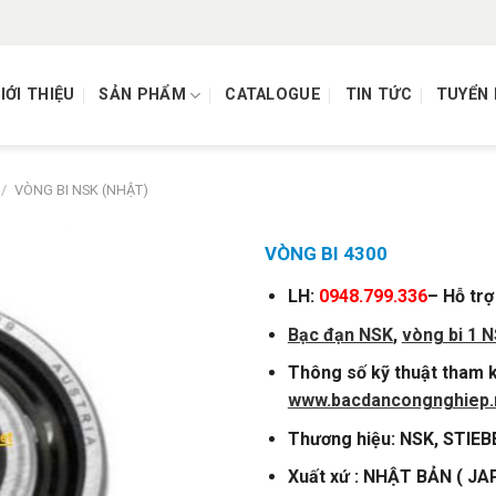
IỚI THIỆU
SẢN PHẨM
CATALOGUE
TIN TỨC
TUYỂN
/
VÒNG BI NSK (NHẬT)
VÒNG BI 4300
LH:
0948.799.336
– Hỗ trợ
Bạc đạn NSK
,
vòng bi 1 
Thông số kỹ thuật tham k
www.bacdancongnghiep.
Thương hiệu: NSK, STIEB
Xuất xứ : NHẬT BẢN ( JA