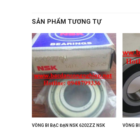
SẢN PHẨM TƯƠNG TỰ
VÒNG BI BẠC ĐẠN NSK 6202ZZ NSK
VÒNG B