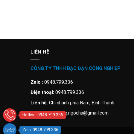
LIÊN HỆ
CÔNG TY TNHH BẠC ĐẠN CÔNG NGHIỆP
Zalo :
0948.799.336
Điện thoại:
0948.799.336
Liên hệ:
Chi nhánh phía Nam, Bình Thạnh
Email:
minhcuong.ngocha@gmail.com
Hotline: 0948.799.336
Zalo: 0948.799.336