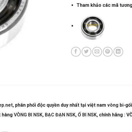
Tham khảo các mã tươn
p.net
, phân phối độc quyền duy nhất tại việt nam
vòng bi
-gố
ặt hàng
VÒNG BI NSK
,
BẠC ĐẠN NSK
,
Ổ BI NSK
, chính hãng : 