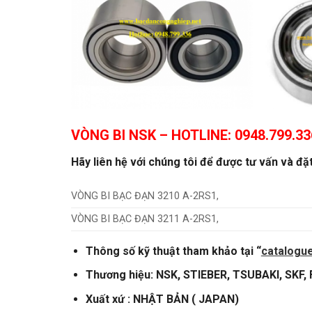
VÒNG BI NSK
– HOTLINE: 0948.799.33
Hãy liên hệ với chúng tôi để được tư vấn và đặ
VÒNG BI BẠC ĐẠN 3210 A-2RS1,
VÒNG BI BẠC ĐẠN 3211 A-2RS1,
Thông số kỹ thuật tham khảo tại “
catalogu
Thương hiệu: NSK, STIEBER, TSUBAKI, SKF,
Xuất xứ : NHẬT BẢN ( JAPAN)