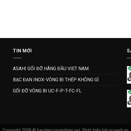
TIN MỚI
S
ASAHI GỐI ĐỠ HÀNG ĐẦU VIET NAM
BẠC ĐẠN INOX-VÒNG BI THÉP KHÔNG GỈ
GỐI ĐỠ VÒNG BI UC-F-P-T-FC-FL
Copyright 2008 © bacdancongnghiep.net.
Phát triển bởi proweb.vn