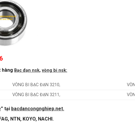
6
t hàng
Bạc đạn nsk
,
vòng bi nsk:
VÒNG BI BẠC ĐẠN 3210,
VÒN
VÒNG BI BẠC ĐẠN 3211,
VÒN
e
” tại
bacdancongnghiep.net.
 FAG, NTN, KOYO, NACHI.