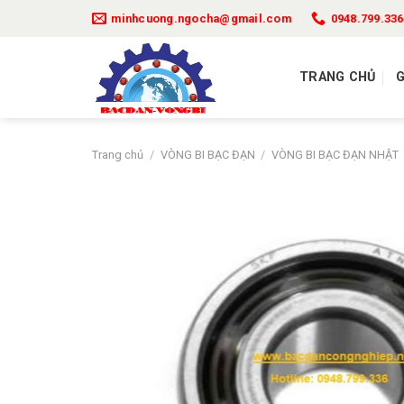
Bỏ
minhcuong.ngocha@gmail.com
0948.799.336
qua
nội
dung
TRANG CHỦ
G
Trang chủ
/
VÒNG BI BẠC ĐẠN
/
VÒNG BI BẠC ĐẠN NHẬT