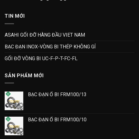
TIN MỚI
ASAHI GỐI ĐỠ HÀNG ĐẦU VIET NAM
BẠC ĐẠN INOX-VÒNG BI THÉP KHÔNG GỈ
GỐI ĐỠ VÒNG BI UC-F-P-T-FC-FL
SẢN PHẨM MỚI
BẠC ĐẠN Ổ BI FRM100/13
BẠC ĐẠN Ổ BI FRM100/10