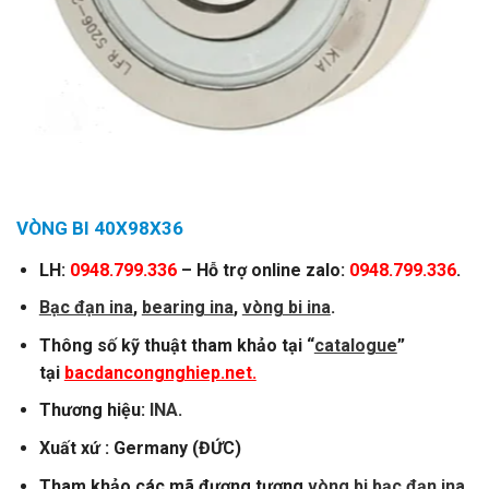
VÒNG BI 40X98X36
LH:
0948.799.336
– Hỗ trợ online zalo:
0948.799.336
.
Bạc đạn ina
,
bearing ina
,
vòng bi ina
.
Thông số kỹ thuật tham khảo tại “
catalogue
”
tại
bacdancongnghiep.net.
Thương hiệu:
INA
.
Xuất xứ : Germany (ĐỨC)
Tham khảo các mã đương tương
vòng bi bạc đạn ina