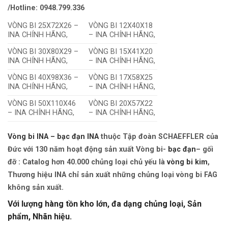
/Hotline: 0948.799.336
VÒNG BI 25X72X26 –
VÒNG BI 12X40X18
INA CHÍNH HÃNG,
– INA CHÍNH HÃNG,
VÒNG BI 30X80X29 –
VÒNG BI 15X41X20
INA CHÍNH HÃNG,
– INA CHÍNH HÃNG,
VÒNG BI 40X98X36 –
VÒNG BI 17X58X25
INA CHÍNH HÃNG,
– INA CHÍNH HÃNG,
VÒNG BI 50X110X46
VÒNG BI 20X57X22
– INA CHÍNH HÃNG,
– INA CHÍNH HÃNG,
Vòng bi INA – bạc đạn INA
thuộc Tập đoàn SCHAEFFLER của
Đức với 130 năm hoạt động sản xuất Vòng bi-
bạc đạn
– gối
đỡ : Catalog hơn 40.000 chủng loại chủ yếu là
vòng bi kim
,
Thương hiệu INA chỉ sản xuất những chủng loại vòng bi FAG
không sản xuất.
Với lượng hàng tồn kho lớn, đa dạng chủng loại, Sản
phẩm, Nhãn hiệu.