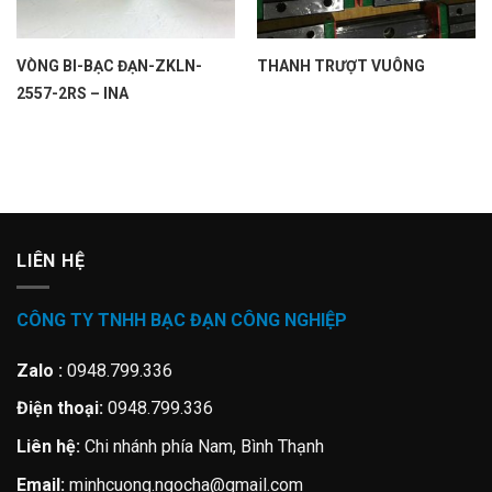
VÒNG BI-BẠC ĐẠN-ZKLN-
THANH TRƯỢT VUÔNG
2557-2RS – INA
LIÊN HỆ
CÔNG TY TNHH BẠC ĐẠN CÔNG NGHIỆP
Zalo :
0948.799.336
Điện thoại:
0948.799.336
Liên hệ:
Chi nhánh phía Nam, Bình Thạnh
Email:
minhcuong.ngocha@gmail.com