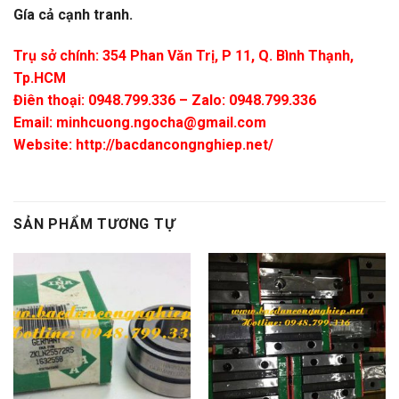
Gía cả cạnh tranh.
Trụ sở chính: 354 Phan Văn Trị, P 11, Q. Bình Thạnh,
Tp.HCM
Điên thoại: 0948.799.336 – Zalo: 0948.799.336
Email:
minhcuong.ngocha@gmail.com
Website: http://bacdancongnghiep.net/
SẢN PHẨM TƯƠNG TỰ