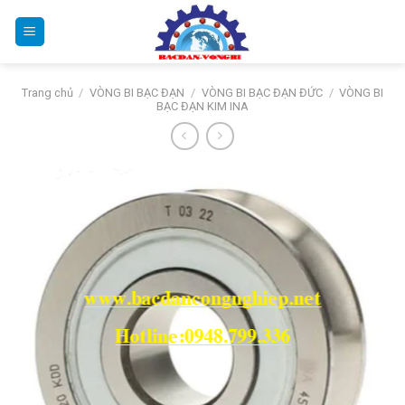
Bỏ
qua
nội
dung
Trang chủ
/
VÒNG BI BẠC ĐẠN
/
VÒNG BI BẠC ĐẠN ĐỨC
/
VÒNG BI
BẠC ĐẠN KIM INA