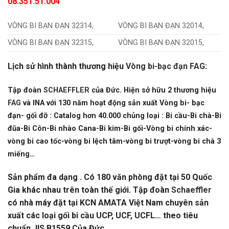
08.351.51.004
VÒNG BI BẠN ĐẠN 32314,
VÒNG BI BẠN ĐẠN 32014,
VÒNG BI BẠN ĐẠN 32315,
VÒNG BI BẠN ĐẠN 32015,
Lịch sử hình thành thương hiệu
Vòng bi-bạc đạn FAG
:
Tập đoàn
SCHAEFFLER
của Đức. Hiện sở hữu 2 thương hiệu
FAG
và INA với 130 năm hoạt động sản xuất Vòng bi- bạc
đạn- gối đỡ : Catalog hơn 40.000 chủng loại : Bi cầu-Bi chà-Bi
đũa-Bi Côn-Bi nhào Cana-Bi kim-Bi gối-Vòng bi chính xác-
vòng bi cao tốc-vòng bi lệch tâm-vòng bi trượt-vòng bi chà 3
miếng…
Sản phẩm đa dạng . Có 180 văn phòng đặt tại 50 Quốc
Gia khác nhau trên toàn thế giới. Tập đoàn
Schaeffler
có nhà máy đặt tại KCN AMATA Việt Nam chuyên sản
xuất các loại gối bi cầu UCP, UCF, UCFL… theo tiêu
chuẩn JIS B1559 Của Đức.