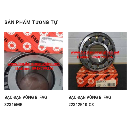
SẢN PHẨM TƯƠNG TỰ
BẠC ĐẠN VÒNG BI FAG
BẠC ĐẠN VÒNG BI FAG
32316MB
22312E1K.C3