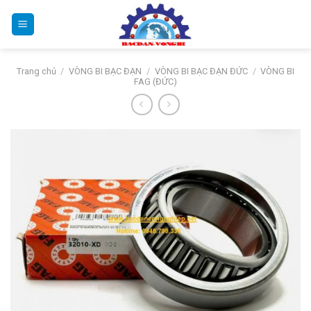
Bỏ
qua
nội
dung
Trang chủ
/
VÒNG BI BẠC ĐẠN
/
VÒNG BI BẠC ĐẠN ĐỨC
/
VÒNG BI
FAG (ĐỨC)