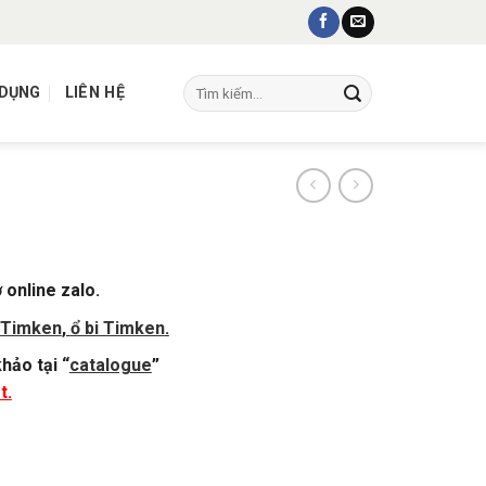
Tìm
 DỤNG
LIÊN HỆ
kiếm:
 online zalo.
 Timken
,
ổ bi Timken
.
hảo tại “
catalogue
”
t.