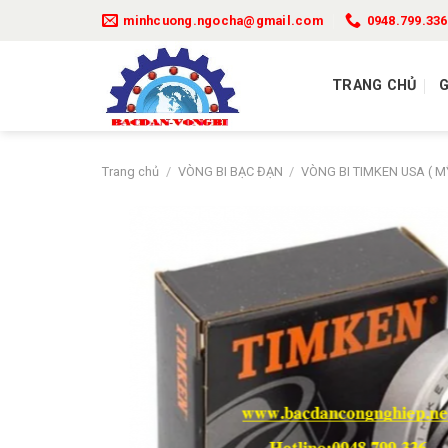
Bỏ
minhcuong.ngocha@gmail.com
0948.799.336
qua
nội
dung
TRANG CHỦ
G
Trang chủ
/
VÒNG BI BẠC ĐẠN
/
VÒNG BI TIMKEN USA ( M