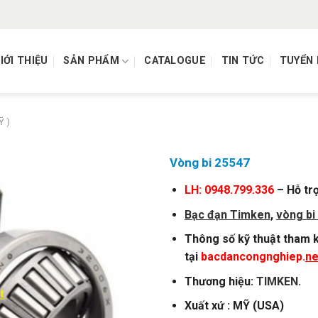
IỚI THIỆU
SẢN PHẨM
CATALOGUE
TIN TỨC
TUYỂN
Ỹ )
Vòng bi 25547
LH: 0948.799.336
– Hỗ trợ
Bạc đạn Timken
,
vòng bi
Thông số kỹ thuật tham k
tại
bacdancongnghiep.
ne
Thương hiệu:
TIMKEN
.
Xuất xứ : MỸ (USA)