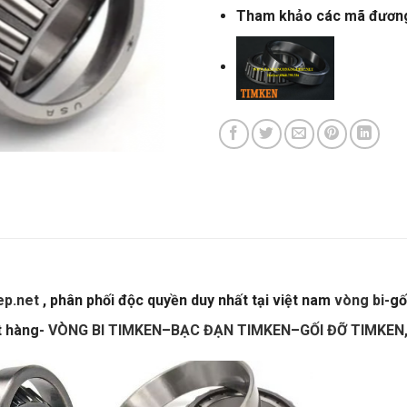
Tham khảo các mã đươn
ep.net
, phân phối độc quyền duy nhất tại việt nam
vòng bi
-gố
t hàng-
VÒNG BI TIMKEN
–
BẠC ĐẠN TIMKEN
–
GỐI ĐỠ TIMKEN