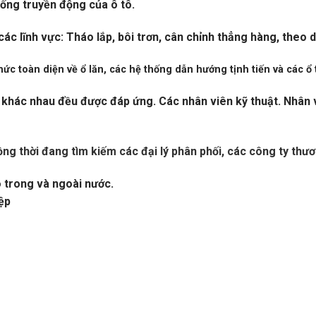
ống truyền động của ô tô.
 lĩnh vực: Tháo lắp, bôi trơn, cân chỉnh thẳng hàng, theo dõi
c toàn diện về ổ lăn, các hệ thống dẫn hướng tịnh tiến và các ổ t
khác nhau đều được đáp ứng. Các nhân viên kỹ thuật. Nhân v
ồng thời đang tìm kiếm các đại lý phân phối, các công ty thươ
o trong và ngoài nước.
ệp