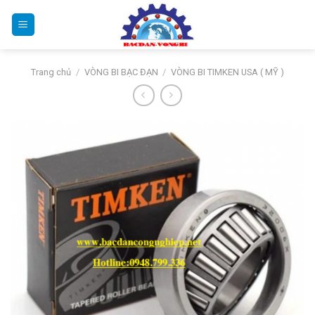
Bỏ
qua
nội
dung
Trang chủ
/
VÒNG BI BẠC ĐẠN
/
VÒNG BI TIMKEN USA ( MỸ )