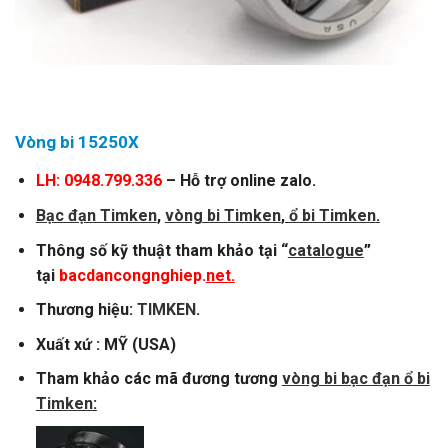
Vòng bi 15250X
LH: 0948.799.336
– Hỗ trợ online zalo.
Bạc đạn Timken
,
vòng bi Timken
,
ổ bi Timken
.
Thông số kỹ thuật tham khảo tại “
catalogue
”
tại
bacdancongnghiep.
net.
Thương hiệu:
TIMKEN
.
Xuất xứ : MỸ (USA)
Tham khảo các mã đương tương
vòng bi bạc đạn ổ bi
Timken
: