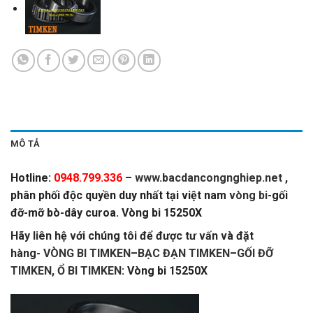
MÔ TẢ
Hotline:
0948.799.336
–
www.bacdancongnghiep.net
,
phân phối độc quyền duy nhất tại việt nam
vòng bi
-gối
đỡ-mỡ bò-dây curoa. Vòng bi 15250X
Hãy liên hệ với chúng tôi để được tư vấn và đặt
hàng-
VÒNG BI TIMKEN
–
BẠC ĐẠN TIMKEN
–
GỐI ĐỠ
TIMKEN,
Ổ BI TIMKEN
: Vòng bi 15250X