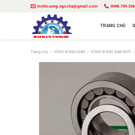
Bỏ
minhcuong.ngocha@gmail.com
0948.799.336
qua
nội
dung
TRANG CHỦ
G
Trang chủ
/
VÒNG BI BẠC ĐẠN
/
VÒNG BI BẠC ĐẠN ĐỨC
/