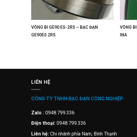
VÒNG BI GE90 ES-2RS – BẠC ĐẠN
VÒNG BI
GE90ES 2RS
INA
LIÊN HỆ
CÔNG TY TNHH BẠC ĐẠN CÔNG NGHIỆP
Zalo :
0948.799.336
Điện thoại:
0948.799.336
Liên hệ:
Chi nhánh phía Nam, Bình Thạnh