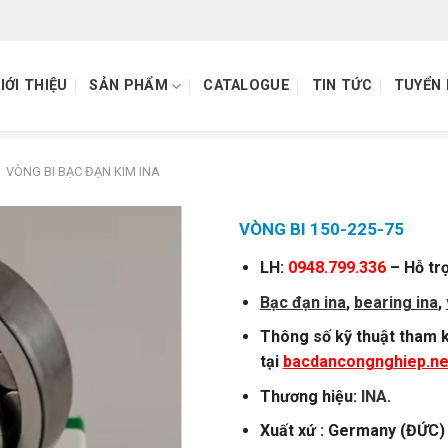
IỚI THIỆU
SẢN PHẨM
CATALOGUE
TIN TỨC
TUYỂN
VÒNG BI BẠC ĐẠN KIM INA
VÒNG BI 150-225-75
LH:
0948.799.336
– Hỗ tr
Bạc đạn ina
,
bearing ina
,
Thông số kỹ thuật tham k
tại
bacdancongnghiep.ne
Thương hiệu:
INA
.
Xuất xứ : Germany (ĐỨC)