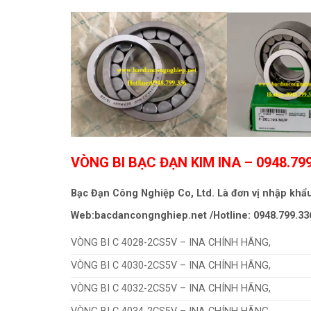
VÒNG BI BẠC ĐẠN KIM INA
– 0948.79
Bạc Đạn Công Nghiệp Co, Ltd. Là đơn vị nhập khẩ
Web:bacdancongnghiep.net /Hotline: 0948.799.33
VÒNG BI C 4028-2CS5V – INA CHÍNH HÃNG,
VÒNG BI C 4030-2CS5V – INA CHÍNH HÃNG,
VÒNG BI C 4032-2CS5V – INA CHÍNH HÃNG,