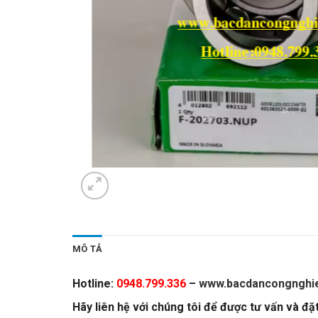
MÔ TẢ
Hotline:
0948.799.336
–
www.bacdancongnghie
Hãy liên hệ với chúng tôi để được tư vấn và đ