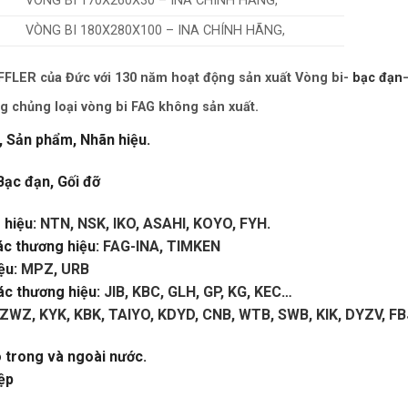
VÒNG BI 170X260X30 – INA CHÍNH HÃNG,
VÒNG BI 180X280X100 – INA CHÍNH HÃNG,
LER của Đức với 130 năm hoạt động sản xuất Vòng bi-
bạc đạn
g chủng loại vòng bi FAG không sản xuất.
, Sản phẩm, Nhãn hiệu.
Bạc đạn, Gối đỡ
hiệu:
NTN, NSK, IKO, ASAHI, KOYO, FYH
.
ác thương hiệu:
FAG-INA, TIMKEN
ệu:
MPZ, URB
c thương hiệu:
JIB, KBC, GLH, GP, KG, KEC
…
ZWZ, KYK, KBK, TAIYO, KDYD, CNB, WTB, SWB, KIK, DYZV, FB
o trong và ngoài nước.
ệp