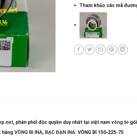
Tham khảo các mã đươn
p.net
, phân phối độc quyền duy nhất tại việt nam
vòng bi
-gố
ặt hàng
VÒNG BI INA, BẠC ĐẠN INA
: VÒNG BI 150-225-75