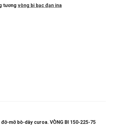
g tương
vòng bi bạc đạn ina
i đỡ-mỡ bò-dây curoa. VÒNG BI 150-225-75