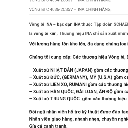
VÒNG BI C 4034-2CS5V – INA CHÍNH HÃNG,
VÒNG BI C 4036-2CS5V – INA CHÍNH HÃNG,
Vòng bi INA – bạc đạn INA
thuộc Tập đoàn SCHAEFF
là
vòng bi kim
, Thương hiệu INA chỉ sản xuất nhữn
Với lượng hàng tồn kho lớn, đa dạng chủng loại
Chúng tôi cung cấp: Các thương hiệu Vòng bi, 
– Xuất xứ NHẬT BẢN (JAPAN) gồm các thương 
– Xuất xứ ĐỨC, (GERMANY), MỸ (U.S.A) gồm c
– Xuất xứ LIÊN XÔ, RUMANI gồm các thương hi
– Xuất xứ HÀN QUỐC, ĐÀI LOAN, ẤN ĐỘ gồm cá
– Xuất xứ TRUNG QUỐC: gồm các thương hiệu:
Đội ngũ nhân viên hổ trợ kỹ thuật được đào tạ
Nhân viên giao hàng, nhanh nhẹn, chuyên nghi
Gía cả cạnh tranh.