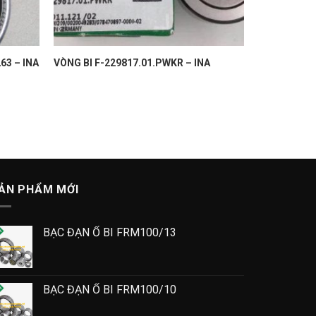
63 – INA
VÒNG BI F-229817.01.PWKR – INA
ẢN PHẨM MỚI
BẠC ĐẠN Ổ BI FRM100/13
BẠC ĐẠN Ổ BI FRM100/10