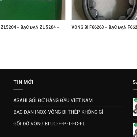
 ZL5204 – BẠC ĐẠN ZL 5204 –
VÒNG BI F66263 – BẠC ĐẠN F662
TIN MỚI
S
ASAHI GỐI ĐỠ HÀNG ĐẦU VIET NAM
BẠC ĐẠN INOX-VÒNG BI THÉP KHÔNG GỈ
GỐI ĐỠ VÒNG BI UC-F-P-T-FC-FL