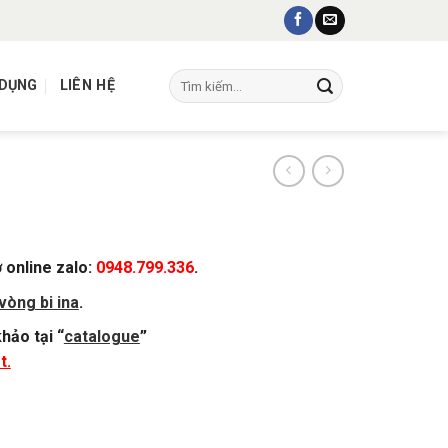
Tìm
 DỤNG
LIÊN HỆ
kiếm:
ợ online zalo:
0948.799.336
.
vòng bi ina
.
hảo tại “
catalogue
”
t.