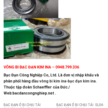
VÒNG BI BẠC ĐẠN KIM INA
– 0948.799.336
Bạc Đạn Công Nghiệp Co, Ltd. Là đơn vị nhập khẩu và
phân phối hàng đầu
vòng bi kim ina-bạc đạn kim ina.
Thuộc tập đoàn Schaeffler của Đức./
Web:bacdancongnghiep.net .
BẠC ĐẠN Ổ BI CHỊU TẢI
BẠC ĐẠN Ổ BI CHỊU TẢI SL04-