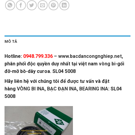
MÔ TẢ
Hotline:
0948.799.336
–
www.bacdancongnghiep.net
,
phân phối độc quyền duy nhất tại việt nam
vòng bi
-gối
đỡ-mỡ bò-dây curoa. SL04 5008
Hãy liên hệ với chúng tôi để được tư vấn và đặt
hàng
VÒNG BI INA, BẠC ĐẠN INA
,
BEARING INA
: SL04
5008