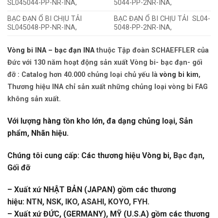
SL045044-PP-NR-INA,
5044-PP-2NR-INA,
BẠC ĐẠN Ổ BI CHỊU TẢI
BẠC ĐẠN Ổ BI CHỊU TẢI SL04-
SL045048-PP-NR-INA,
5048-PP-2NR-INA,
Vòng bi INA – bạc đạn INA
thuộc Tập đoàn SCHAEFFLER của
Đức với 130 năm hoạt động sản xuất Vòng bi- bạc đạn- gối
đỡ : Catalog hơn 40.000 chủng loại chủ yếu là
vòng bi kim
,
Thương hiệu INA chỉ sản xuất những chủng loại vòng bi FAG
không sản xuất.
Với lượng hàng tồn kho lớn, đa dạng chủng loại, Sản
phẩm, Nhãn hiệu.
Chúng tôi cung cấp: Các thương hiệu Vòng bi,
Bạc đạn
,
Gối đỡ
– Xuất xứ NHẬT BẢN (JAPAN) gồm các thương
hiệu:
NTN, NSK, IKO, ASAHI, KOYO, FYH
.
– Xuất xứ ĐỨC, (GERMANY), MỸ (U.S.A) gồm các thương