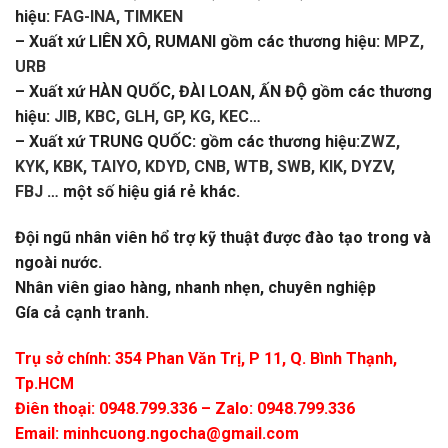
hiệu:
FAG-INA, TIMKEN
– Xuất xứ LIÊN XÔ, RUMANI gồm các thương hiệu:
MPZ,
URB
– Xuất xứ HÀN QUỐC, ĐÀI LOAN, ẤN ĐỘ gồm các thương
hiệu:
JIB, KBC, GLH, GP, KG, KEC
…
– Xuất xứ TRUNG QUỐC: gồm các thương hiệu:
ZWZ,
KYK, KBK, TAIYO, KDYD, CNB, WTB, SWB, KIK, DYZV,
FBJ
… một số hiệu giá rẻ khác.
Đội ngũ nhân viên hổ trợ kỹ thuật được đào tạo trong và
ngoài nước.
Nhân viên giao hàng, nhanh nhẹn, chuyên nghiệp
Gía cả cạnh tranh.
Trụ sở chính: 354 Phan Văn Trị, P 11, Q. Bình Thạnh,
Tp.HCM
Điên thoại: 0948.799.336 – Zalo: 0948.799.336
Email:
minhcuong.ngocha@gmail.com