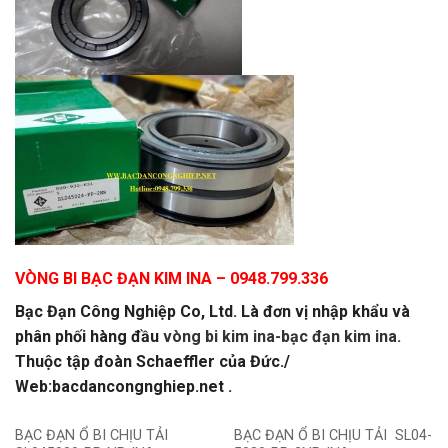
VÒNG BI BẠC ĐẠN KIM INA
– 0948.799.336
Bạc Đạn Công Nghiệp Co, Ltd. Là đơn vị nhập khẩu và
phân phối hàng đầu
vòng bi kim ina-bạc đạn kim ina.
Thuộc tập đoàn Schaeffler của Đức./
Web:bacdancongnghiep.net .
BẠC ĐẠN Ổ BI CHỊU TẢI
BẠC ĐẠN Ổ BI CHỊU TẢI SL04-