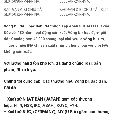
SL045030-PP-NR-INA,
5030-PP-2NR-INA,
BẠC ĐẠN Ổ BI CHỊU TẢI
BẠC ĐẠN Ổ BI CHỊU TẢI SL04-
SL045032-PP-NR-INA,
5032-PP-2NR-INA,
Vòng bi INA – bạc đạn INA
thuộc Tập đoàn SCHAEFFLER của
Đức với 130 năm hoạt động sản xuất Vòng bi- bạc đạn- gối
đỡ : Catalog hơn 40.000 chủng loại chủ yếu là
vòng bi kim
,
Thương hiệu INA chỉ sản xuất những chủng loại vòng bi FAG
không sản xuất.
Với lượng hàng tồn kho lớn, đa dạng chủng loại, Sản
phẩm, Nhãn hiệu.
Chúng tôi cung cấp: Các thương hiệu Vòng bi,
Bạc đạn
,
Gối đỡ
– Xuất xứ NHẬT BẢN (JAPAN) gồm các thương
hiệu:
NTN, NSK, IKO, ASAHI, KOYO, FYH
.
– Xuất xứ ĐỨC, (GERMANY), MỸ (U.S.A) gồm các thương