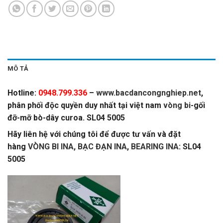
MÔ TẢ
Hotline:
0948.799.336
–
www.bacdancongnghiep.net
,
phân phối độc quyền duy nhất tại việt nam
vòng bi
-gối
đỡ-mỡ bò-dây curoa. SL04 5005
Hãy liên hệ với chúng tôi để được tư vấn và đặt
hàng
VÒNG BI INA, BẠC ĐẠN INA
,
BEARING INA
: SL04
5005