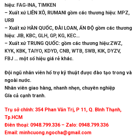
hiệu:
FAG-INA, TIMKEN
– Xuất xứ LIÊN XÔ, RUMANI gồm các thương hiệu:
MPZ,
URB
– Xuất xứ HÀN QUỐC, ĐÀI LOAN, ẤN ĐỘ gồm các thương
hiệu:
JIB, KBC, GLH, GP, KG, KEC
…
– Xuất xứ TRUNG QUỐC: gồm các thương hiệu:
ZWZ,
KYK, KBK, TAIYO, KDYD, CNB, WTB, SWB, KIK, DYZV,
FBJ
… một số hiệu giá rẻ khác.
Đội ngũ nhân viên hổ trợ kỹ thuật được đào tạo trong và
ngoài nước.
Nhân viên giao hàng, nhanh nhẹn, chuyên nghiệp
Gía cả cạnh tranh.
Trụ sở chính: 354 Phan Văn Trị, P 11, Q. Bình Thạnh,
Tp.HCM
Điên thoại: 0948.799.336 – Zalo: 0948.799.336
Email:
minhcuong.ngocha@gmail.com