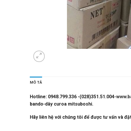
MÔ TẢ
Hotline: 0948.799.336 -(028)351.51.004-
www.b
bando-dây curoa mitsuboshi.
NET-VÒNG BI NE
Hãy liên hệ với chúng tôi để được tư vấn và đặ
VÒNG BI,CATALOGUE GỐI ĐỠ,
CATALOGUE DÂY