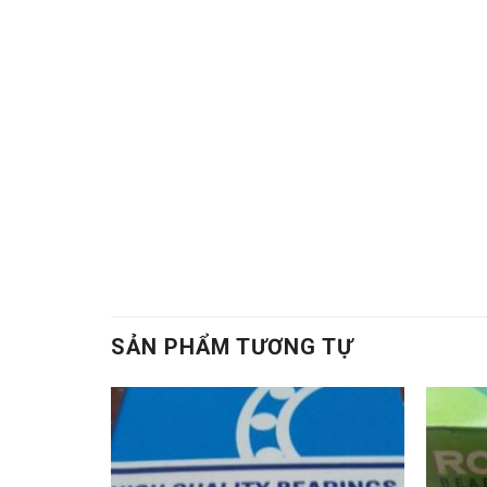
BI,VÒNG BI TRUNG QUỐC,VÒNG BI NHẬT,VÒNG 
CHÍNH XÁC,VÒNG BI CHÀ,VÒNG BI CÔNG NGHIÊ
NACHI,GỐI ĐỠ,GỐI ĐỠ TRUNG QUỐC,GỐI ĐỠ G
bi,Vòng bi,Bac dan,Bạc đạn,Vong bi fag,Vòng 
đạn trung quốc,Vong bi lech tam,Vòng bi lệch 
chính xác,Vong bi cha,Vòng bi chà,Bac dan ch
đạn côn,Vong bi cana,Vòng bi cana,Bac dan c
curoa,Day curoa bando,dây curoa bando,Day c
nhiệt,Mo bo chiu nhiet,Mo bo cong nghiep,Mỡ 
số,Bac dan hop so,Bạc đạn hộp số
, Vong bi c
SẢN PHẨM TƯƠNG TỰ