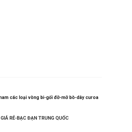
 nam các loại vòng bi-gối đỡ-mỡ bò-dây curoa
NG QUỐC
I GIÁ RẺ-BẠC ĐẠN TRUNG QUỐC
–
CATALOGUE
CUROA MITSUBOSHI,
VÒNG BI,BẠC ĐẠN,Ổ