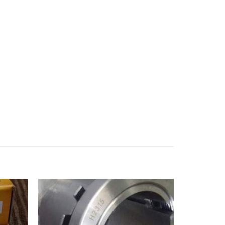
ÒNG BI GIÁ RẺ,VÒNG BI LỆCH TÂM,VÒNG BI
,VÒNG BI NSK,VÒNG BI KOYO,VÒNG BI
G BI KEC,VÒNG BI KBK,VÒNG BI KYK
,
Vong
uoc,Vòng bi trung quốc,Bac dan trung quocBạc
ng bi chính xác,Bac dan chinh xac,Bạc đạn
đũa,Vong bi con,Vòng bi côn,Bac dan con,Bạc
đạn kim,Day curoa,Dây curoa,Day curoa,Dây
Dây curoa obtibelt,Mỡ bò,Mo bo,Mỡ bò chịu
so,Bạc đạn hộp số, Vong bi hop so,Vòng bi hộp
n công nghiệp