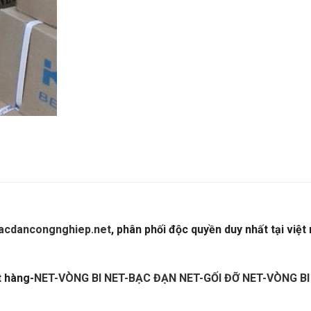
acdancongnghiep.net
, phân phối độc quyền duy nhất tại việt
T-BẠC ĐẠN NET-GỐI ĐỠ NET-VÒNG BI GIÁ RẺ-BẠC ĐẠN TRU
t hàng-
NET-VÒNG BI NET-BẠC ĐẠN NET-GỐI ĐỠ NET-VÒNG B
 CUROA,CATALOGUE DÂY CUROA BANDO,CATALOGUE DÂY 