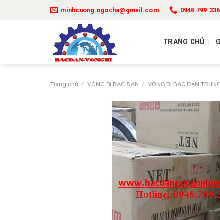
Bỏ
minhcuong.ngocha@gmail.com
0948.799.336
qua
nội
dung
TRANG CHỦ
G
Trang chủ
/
VÒNG BI BẠC ĐẠN
/
VÒNG BI BẠC ĐẠN TRUN