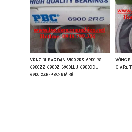
-VÒNG BI
VÒNG BI-BẠC ĐẠN 6900 2RS-6900 RS-
VÒNG BI
BI KOMASU-
6900ZZ-6900Z-6900LLU-6900DDU-
GIÁ RẺ 
 NET-BẠC
6900.2ZR-PBC-GIÁ RẺ
 ĐẠN CÔN-
 ĐẠN TANG
ẠC ĐẠN CHÀ
C ĐẠN CHÀ
RK-VÒNG BI