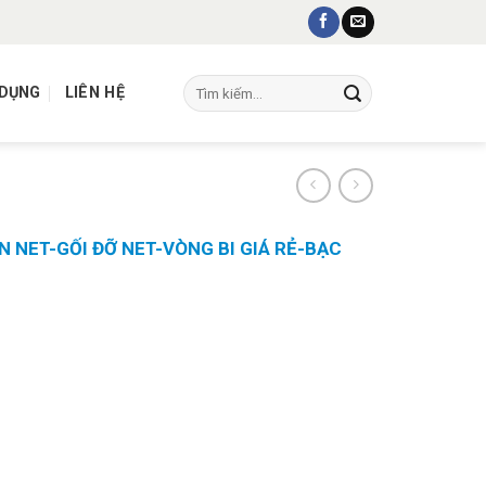
Tìm
 DỤNG
LIÊN HỆ
kiếm:
N NET-GỐI ĐỠ NET-VÒNG BI GIÁ RẺ-BẠC