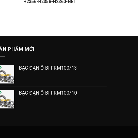
H2356-H2358-H2360-NET
ẢN PHẨM MỚI
BẠC ĐẠN Ổ BI FRM100/13
BẠC ĐẠN Ổ BI FRM100/10