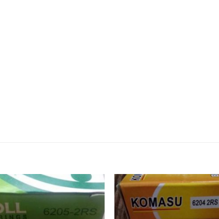
BI ĐỨC,VÒNG BI ẤN ĐỘ,VÒNG BI LIÊN XÔ,VÒNG BI BELARUS,V
̣P,VÒNG BI KIM,VÒNG BI CÀ NA, VÒNG BI NTN,VÒNG BI FAG
IÁ RẺ,GỐI ĐỠ NTN,VÒNG BI XE,VÒNG BI CÀNG XE NÂNG,VÒN
bi fag,Bac dan fag,Bạc đạn fag,Vong bi nsk,Vong bi trung q
tâm,Bac dan lech tam,Bạc đạn lệch tâm,Vong bi chinh xac,Vò
a,Bạc đạn chà,Vong bi dua,Vòng bi đũa,Bac dan dua,Bạc đạn 
ana,Bạc đạn cana,Vong bi kim,Vòng bi kim,Bac dan kim,Bạc 
uroa mitsuboshi,dây curoa mitsuboshi,Day curoa obtibelt,
bò công nghiệp, Vong bi hop so,Vòng bi hộp số,Bac dan hop 
ong nghiep,Vòng bi công nghiệp,Bac dan cong nghiep,Bạc đạ