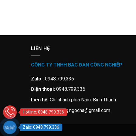
LIÊN HỆ
CÔNG TY TNHH BẠC ĐẠN CÔNG NGHIỆP
Zalo :
0948.799.336
Điện thoại:
0948.799.336
Liên hệ:
Chi nhánh phía Nam, Bình Thạnh
Email:
minhcuong.ngocha@gmail.com
Hotline: 0948.799.336
Zalo: 0948.799.336