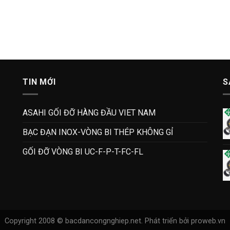
TIN MỚI
S
ASAHI GỐI ĐỠ HÀNG ĐẦU VIET NAM
BẠC ĐẠN INOX-VÒNG BI THÉP KHÔNG GỈ
GỐI ĐỠ VÒNG BI UC-F-P-T-FC-FL
Copyright 2008 © bacdancongnghiep.net.
Phát triển bởi proweb.vn