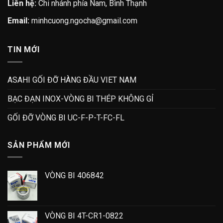
Liên hệ:
Chi nhánh phía Nam, Bình Thạnh
Email:
minhcuong.ngocha@gmail.com
TIN MỚI
ASAHI GỐI ĐỠ HÀNG ĐẦU VIET NAM
BẠC ĐẠN INOX-VÒNG BI THÉP KHÔNG GỈ
GỐI ĐỠ VÒNG BI UC-F-P-T-FC-FL
SẢN PHẨM MỚI
VÒNG BI 406842
VÒNG BI 4T-CR1-0822