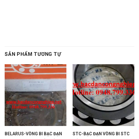
hop so,Bạc đạn hộp số
, Vong bi cong nghiep. Vòng bi
công nghiệp,Bac dan cong nghiep,Bạc đạn công nghiệp
SẢN PHẨM TƯƠNG TỰ
BELARUS-VÒNG BI BẠC ĐẠN
STC-BẠC ĐẠN VÒNG BI STC