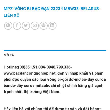
MPZ-VÒNG BI BẠC ĐẠN 23234 MBW33-BELARUS-
LIÊN XÔ
MÔ TẢ
Hotline:(08)351.51.004-0948.799.336-
www.bacdancongnghiep.net
, đơn vị nhập khẩu và phân
phối độc quyền các loại vòng bi-gối đỡ-mỡ bò-dây curoa
bando-dây curoa mitsuboshi nhiệt chính hãng giá cạnh
trạnh nhất thị trường Việt Nam.
MPZ-VÒNG BI BẠC ĐẠN
23234 MBW33-BELARUS-LIÊN XÔ
Hãy liên hệ với chúng tôi để được tư vấn và đặt hàng
–