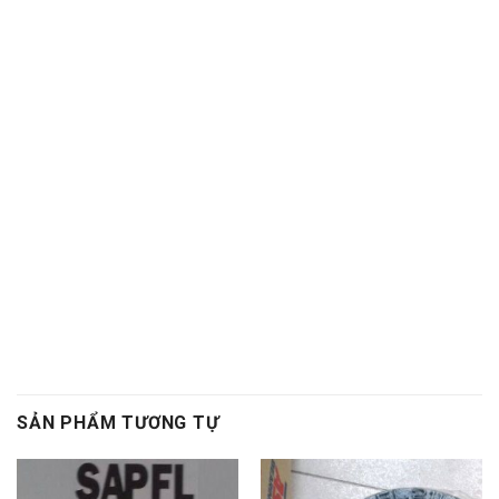
Bac dan con
Bạc đạn côn,Vong bi cana. Vòng bi cana,Bac dan
cana,Bạc đạn cana,Vong bi kim,Vòng bi kim,Bac dan
kim,Bạc đạn kim,Day curoa. Dây curoa,Day curoa. Dây
curoa,Day curoa bando,dây curoa bando,Day curoa
mitsuboshi,dây curoa mitsuboshi,Day curoa
obtibelt,Dây curoa obtibelt. Mỡ bò,Mo bo,Mỡ bò chịu
nhiệt,Mo bo chiu nhiet. Mo bo cong nghiep,Mỡ bò công
nghiệp. Vong bi hop so,Vòng bi hộp số,Bac dan hop so.
Bạc đạn hộp số, Vong bi hop so,Vòng bi hộp số,Bac dan
hop so,Bạc đạn hộp số, Vong bi cong nghiep. Vòng bi
công nghiệp,Bac dan cong nghiep,Bạc đạn công nghiệp
SẢN PHẨM TƯƠNG TỰ