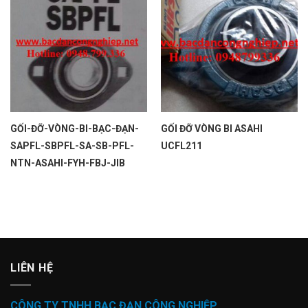
GỐI-ĐỠ-VÒNG-BI-BẠC-ĐẠN-
GỐI ĐỠ VÒNG BI ASAHI
SAPFL-SBPFL-SA-SB-PFL-
UCFL211
NTN-ASAHI-FYH-FBJ-JIB
LIÊN HỆ
CÔNG TY TNHH BẠC ĐẠN CÔNG NGHIỆP