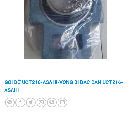
GỐI ĐỠ UCT216-ASAHI-VÒNG BI BẠC ĐẠN UCT216-
ASAHI