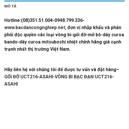
MÔ TẢ
Hotline:(08)351.51.004-0948.799.336-
www.bacdancongnghiep.net
, đơn vị nhập khẩu và phân
phối độc quyền các loại vòng bi-gối đỡ-mỡ bò-dây curoa
bando-dây curoa mitsuboshi nhiệt chính hãng giá cạnh
trạnh nhất thị trường Việt Nam.
GỐI ĐỠ UCT216-ASAHI-
VÒNG BI BẠC ĐẠN UCT216-ASAHI
Hãy liên hệ với chúng tôi để được tư vấn và đặt hàng
–
GỐI ĐỠ UCT216-ASAHI-VÒNG BI BẠC ĐẠN UCT216-
ASAHI
–
CATALOGUE VÒNG BI,CATALOGUE GỐI ĐỠ. CATALOGUE
DÂY CUROA,CATALOGUE DÂY CUROA
BANDO,CATALOGUE DÂY CUROA MITSUBOSHI. VÒNG
BI,BẠC ĐẠN,Ổ BI,VÒNG BI TRUNG QUỐC,VÒNG BI
NHẬT,VÒNG BI ĐỨC,VÒNG BI ẤN ĐỘ. VÒNG BI LIÊN