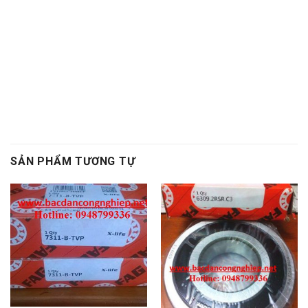
obtibelt,Dây curoa obtibelt. Mỡ bò,Mo bo,Mỡ bò chịu
nhiệt,Mo bo chiu nhiet. Mo bo cong nghiep,Mỡ bò công
nghiệp. Vong bi hop so,Vòng bi hộp số,Bac dan hop so.
Bạc đạn hộp số, Vong bi hop so,Vòng bi hộp số,Bac dan
hop so,Bạc đạn hộp số
, Vong bi cong nghiep. Vòng bi
công nghiệp,Bac dan cong nghiep,Bạc đạn công nghiệp
SẢN PHẨM TƯƠNG TỰ