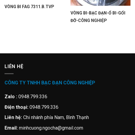
VÒNG BI FAG 7311.B.TVP
VÒNG BI-BẠC ĐẠN-Ổ BI-GỐI
ĐỠ-CÔNG NGHIỆP
LIÊN HỆ
CÔNG TY TNHH BẠC ĐẠN CÔNG NGHIỆP
Zalo :
0948.799.336
Điện thoại:
0948.799.336
Liên hệ:
Chi nhánh phía Nam, Bình Thạnh
Email:
minhcuong.ngocha@gmail.com