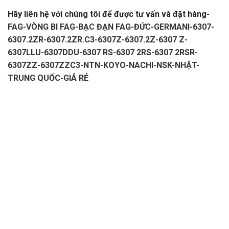
Hãy liên hệ với chúng tôi để được tư vấn và đặt hàng-
FAG-VÒNG BI FAG-BẠC ĐẠN FAG-ĐỨC-GERMANI-6307-
6307.2ZR-6307.2ZR.C3-6307Z-6307.2Z-6307 Z-
6307LLU-6307DDU-6307 RS-6307 2RS-6307 2RSR-
6307ZZ-6307ZZC3-NTN-KOYO-NACHI-NSK-NHẬT-
TRUNG QUỐC-GIÁ RẺ
–
CATALOGUE VÒNG BI,CATALOGUE GỐI ĐỠ.
CATALOGUE
DÂY CUROA,CATALOGUE DÂY CUROA
BANDO,CATALOGUE DÂY CUROA MITSUBOSHI.
VÒNG
BI,BẠC ĐẠN,Ổ BI,VÒNG BI TRUNG QUỐC,VÒNG BI
NHẬT,VÒNG BI ĐỨC,VÒNG BI ẤN ĐỘ. VÒNG BI LIÊN
XÔ,VÒNG BI BELARUS,VÒNG BI GIÁ RẺ,VÒNG BI LỆCH
TÂM,VÒNG BI CHÍNH XÁC. VÒNG BI CHÀ,VÒNG BI CÔNG
NGHIỆP,VÒNG BI KIM,VÒNG BI CÀ NA, VÒNG BI
NTN,VÒNG BI FAG. VÒNG BI NSK,VÒNG BI KOYO,VÒNG BI
NACHI,GỐI ĐỠ,GỐI ĐỠ TRUNG QUỐC,GỐI ĐỠ GIÁ RẺ. GỐI
ĐỠ NTN,VÒNG BI XE,VÒNG BI CÀNG XE NÂNG,VÒNG BI