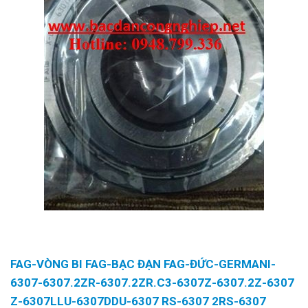
FAG-VÒNG BI FAG-BẠC ĐẠN FAG-ĐỨC-GERMANI-
6307-6307.2ZR-6307.2ZR.C3-6307Z-6307.2Z-6307
Z-6307LLU-6307DDU-6307 RS-6307 2RS-6307