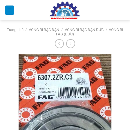
Bỏ
qua
nội
dung
Trang chủ
/
VÒNG BI BẠC ĐẠN
/
VÒNG BI BẠC ĐẠN ĐỨC
/
VÒNG BI
FAG (ĐỨC)