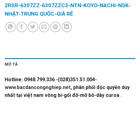
2RSR-6307ZZ-6307ZZC3-NTN-KOYO-NACHI-NSK-
NHẬT-TRUNG QUỐC-GIÁ RẺ
MÔ TẢ
Hotline: 0948.799.336 -(028)351.51.004-
www.bacdancongnghiep.net
, phân phối độc quyền duy
nhất tại việt nam vòng bi-gối đỡ-mỡ bò-dây curoa .
FAG-
VÒNG BI FAG-BẠC ĐẠN FAG-ĐỨC-GERMANI-6307-
6307.2ZR-6307.2ZR.C3-6307Z-6307.2Z-6307 Z-
6307LLU-6307DDU-6307 RS-6307 2RS-6307 2RSR-
6307ZZ-6307ZZC3-NTN-KOYO-NACHI-NSK-NHẬT-
TRUNG QUỐC-GIÁ RẺ