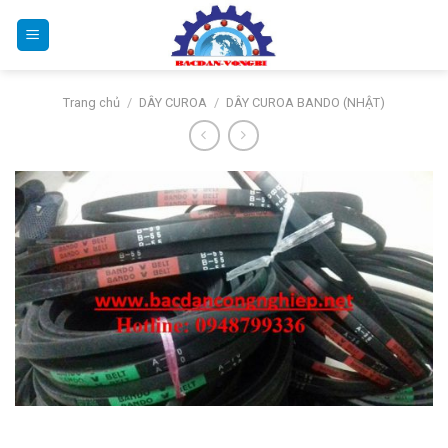
Bỏ
qua
nội
dung
Trang chủ
/
DÂY CUROA
/
DÂY CUROA BANDO (NHẬT)