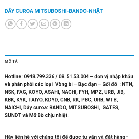
DÂY CUROA MITSUBOSHI-BANDO-NHẬT
MÔ TẢ
Hotline: 0948.799.336 / 08. 51.53.004 – đơn vị nhập khẩu
và phân phối các loại Vòng bi – Bạc đạn – Gối đỡ : NTN,
NSK, FAG, KOYO, ASAHI, NACHI, FYH, MPZ, URB, JIB,
KBK, KYK, TAIYO, KDYD, CNB, RK, PBC, URB, WTB,
NAICHI, Dây curoa: BANDO, MITSUBOSHI, GATES,
SUNDT và Mỡ Bò chịu nhiệt.
DÂY CUROA MITSUBOSHI-
BANDO-NHẬT
Hãy liên hệ với chúng tôi để được tư vấn và đặt hàng
–