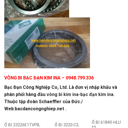
VÒNG BI BẠC ĐẠN KIM INA
– 0948.799.336
Bạc Đạn Công Nghiệp Co, Ltd. Là đơn vị nhập khẩu và
phân phối hàng đầu
vòng bi kim ina-bạc đạn kim ina.
Thuộc tập đoàn Schaeffler của Đức./
Web:bacdancongnghiep.net .
Ổ BI 61840-HLU
Ổ BI 23226E1TVPB,
Ổ BI 3220.C3,
*2,