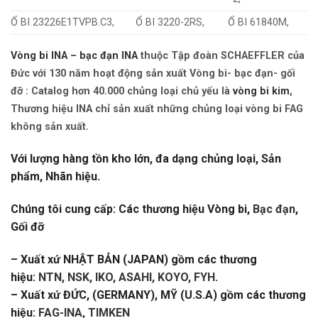
Ổ BI 23226E1TVPB.C3,
Ổ BI 3220-2RS,
Ổ BI 61840M,
Vòng bi INA – bạc đạn INA
thuộc Tập đoàn SCHAEFFLER của
Đức với 130 năm hoạt động sản xuất Vòng bi- bạc đạn- gối
đỡ : Catalog hơn 40.000 chủng loại chủ yếu là
vòng bi kim
,
Thương hiệu INA chỉ sản xuất những chủng loại vòng bi FAG
không sản xuất.
Với lượng hàng tồn kho lớn, đa dạng chủng loại, Sản
phẩm, Nhãn hiệu.
Chúng tôi cung cấp: Các thương hiệu Vòng bi,
Bạc đạn
,
Gối đỡ
– Xuất xứ NHẬT BẢN (JAPAN) gồm các thương
hiệu:
NTN, NSK, IKO, ASAHI, KOYO, FYH
.
– Xuất xứ ĐỨC, (GERMANY), MỸ (U.S.A) gồm các thương
hiệu:
FAG-INA, TIMKEN