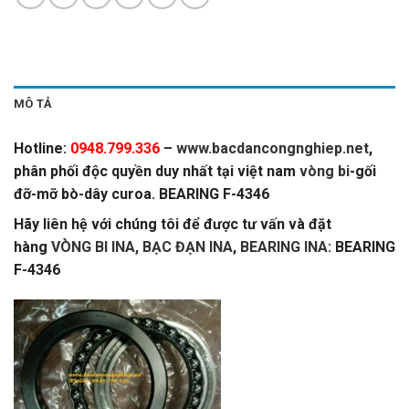
MÔ TẢ
Hotline:
0948.799.336
–
www.bacdancongnghiep.net
,
phân phối độc quyền duy nhất tại việt nam
vòng bi
-gối
đỡ-mỡ bò-dây curoa. BEARING F-4346
Hãy liên hệ với chúng tôi để được tư vấn và đặt
hàng
VÒNG BI INA, BẠC ĐẠN INA
,
BEARING INA
: BEARING
F-4346