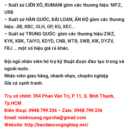
– Xuất xứ LIÊN XÔ, RUMANI gồm các thương hiệu:
MPZ,
URB
– Xuất xứ HÀN QUỐC, ĐÀI LOAN, ẤN ĐỘ gồm các thương
hiệu:
JIB, KBC, GLH, GP, KG, KEC
…
– Xuất xứ TRUNG QUỐC: gồm các thương hiệu:
ZWZ,
KYK, KBK, TAIYO, KDYD, CNB, WTB, SWB, KIK, DYZV,
FBJ
… một số hiệu giá rẻ khác.
Đội ngũ nhân viên hổ trợ kỹ thuật được đào tạo trong và
ngoài nước.
Nhân viên giao hàng, nhanh nhẹn, chuyên nghiệp
Gía cả cạnh tranh.
Trụ sở chính: 354 Phan Văn Trị, P 11, Q. Bình Thạnh,
Tp.HCM
Điên thoại: 0948.799.336 – Zalo: 0948.799.336
Email:
minhcuong.ngocha@gmail.com
Website: http://bacdancongnghiep.net/