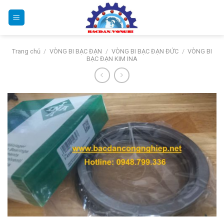
Bỏ
qua
nội
dung
Trang chủ
/
VÒNG BI BẠC ĐẠN
/
VÒNG BI BẠC ĐẠN ĐỨC
/
VÒNG BI
BẠC ĐẠN KIM INA