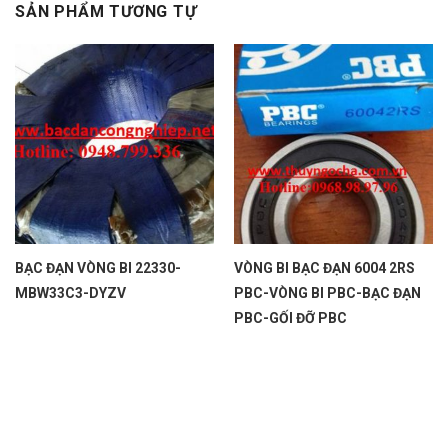
SẢN PHẨM TƯƠNG TỰ
BẠC ĐẠN VÒNG BI 22330-
VÒNG BI BẠC ĐẠN 6004 2RS
MBW33C3-DYZV
PBC-VÒNG BI PBC-BẠC ĐẠN
PBC-GỐI ĐỠ PBC