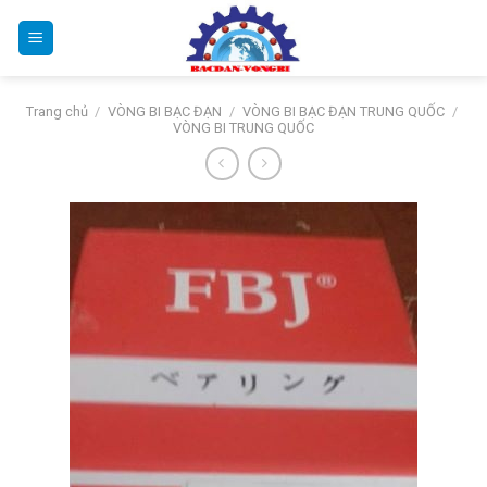
Bỏ
qua
nội
dung
Trang chủ
/
VÒNG BI BẠC ĐẠN
/
VÒNG BI BẠC ĐẠN TRUNG QUỐC
/
VÒNG BI TRUNG QUỐC