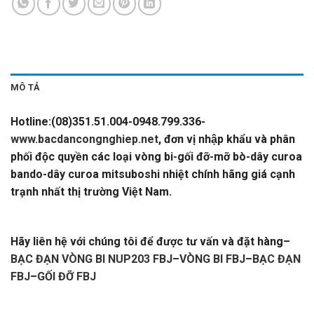
MÔ TẢ
Hotline:(08)351.51.004-0948.799.336-
www.bacdancongnghiep.net
, đơn vị nhập khẩu và phân
phối độc quyền các loại vòng bi-gối đỡ-mỡ bò-dây curoa
bando-dây curoa mitsuboshi nhiệt chính hãng giá cạnh
trạnh nhất thị trường Việt Nam.
BẠC ĐẠN VÒNG BI
NUP203 FBJ-VÒNG BI FBJ-BẠC ĐẠN FBJ-GỐI ĐỠ FBJ
Hãy liên hệ với chúng tôi để được tư vấn và đặt hàng
–
BẠC ĐẠN VÒNG BI NUP203 FBJ
–
VÒNG BI FBJ
–
BẠC ĐẠN
FBJ
–
GỐI ĐỠ FBJ
-CATALOGUE VÒNG BI,CATALOGUE GỐI
ĐỠ,
CATALOGUE DÂY CUROA,CATALOGUE DÂY CUROA
BANDO,CATALOGUE DÂY CUROA MITSUBOSHI,
VÒNG