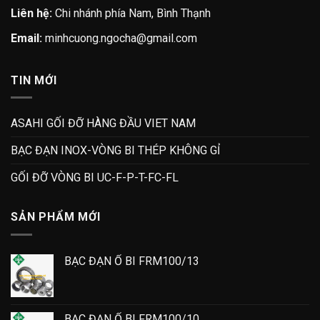
Liên hệ:
Chi nhánh phía Nam, Bình Thạnh
Email:
minhcuong.ngocha@gmail.com
TIN MỚI
ASAHI GỐI ĐỠ HÀNG ĐẦU VIET NAM
BẠC ĐẠN INOX-VÒNG BI THÉP KHÔNG GỈ
GỐI ĐỠ VÒNG BI UC-F-P-T-FC-FL
SẢN PHẨM MỚI
BẠC ĐẠN Ổ BI FRM100/13
BẠC ĐẠN Ổ BI FRM100/10