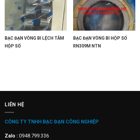
BẠC ĐẠN VÒNG BI LỆCH TÂM
BẠC ĐẠN VÒNG BI HỘP SỐ
HỘP SỐ
RN309M NTN
LIÊN HỆ
CÔNG TY TNHH BẠC ĐẠN CÔNG NGHIỆP
Zalo :
0948.799.336