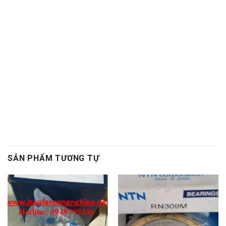
nhiệt,Mo bo chiu nhiet,Mo bo cong nghiep,Mỡ bò công
nghiệp, Vong bi hop so,Vòng bi hộp số,Bac dan hop
so,Bạc đạn hộp số, Vong bi hop so,Vòng bi hộp số,Bac
dan hop so,Bạc đạn hộp số, Vong bi cong nghiep,Vòng
bi công nghiệp,Bac dan cong nghiep,Bạc đạn công
nghiệp
SẢN PHẨM TƯƠNG TỰ