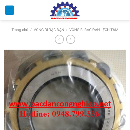
Bỏ
qua
nội
dung
Trang chủ
/
VÒNG BI BẠC ĐẠN
/
VÒNG BI BẠC ĐẠN LỆCH TÂM