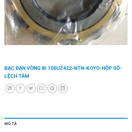
BẠC ĐẠN VÒNG BI 100UZ422-NTN-KOYO-HỘP SỐ-
LỆCH TÂM
MÔ TẢ