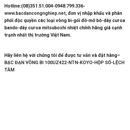
Hotline:(08)351.51.004-0948.799.336-
www.bacdancongnghiep.net
, đơn vị nhập khẩu và phân
phối độc quyền các loại vòng bi-gối đỡ-mỡ bò-dây curoa
bando-dây curoa mitsuboshi nhiệt chính hãng giá cạnh
trạnh nhất thị trường Việt Nam.
BẠC ĐẠN VÒNG BI
100UZ422-NTN-KOYO-HỘP SỐ-LỆCH TÂM
Hãy liên hệ với chúng tôi để được tư vấn và đặt hàng
–
BẠC ĐẠN VÒNG BI 100UZ422-NTN-KOYO-HỘP SỐ-LỆCH
TÂM
–
CATALOGUE VÒNG BI,CATALOGUE GỐI ĐỠ.
CATALOGUE
DÂY CUROA,CATALOGUE DÂY CUROA
BANDO,CATALOGUE DÂY CUROA MITSUBOSHI.
VÒNG
BI,BẠC ĐẠN,Ổ BI,VÒNG BI TRUNG QUỐC,VÒNG BI
NHẬT,VÒNG BI ĐỨC,VÒNG BI ẤN ĐỘ. VÒNG BI LIÊN
XÔ,VÒNG BI BELARUS,VÒNG BI GIÁ RẺ,VÒNG BI LỆCH
TÂM,VÒNG BI CHÍNH XÁC. VÒNG BI CHÀ,VÒNG BI CÔNG