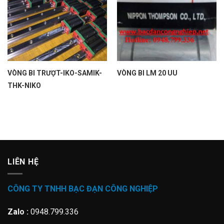
VÒNG BI TRƯỢT-IKO-SAMIK-
VÒNG BI LM 20 UU
THK-NIKO
LIÊN HỆ
CÔNG TY TNHH BẠC ĐẠN CÔNG NGHIỆP
Zalo :
0948.799.336