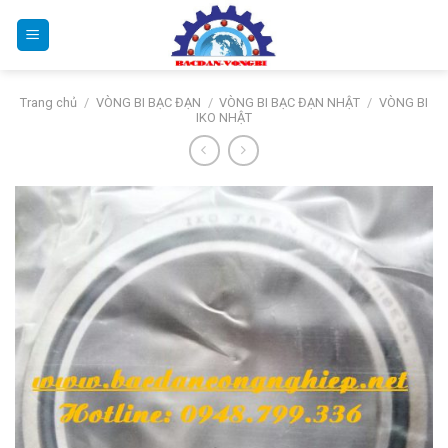
Bỏ
qua
nội
dung
Trang chủ
/
VÒNG BI BẠC ĐẠN
/
VÒNG BI BẠC ĐẠN NHẬT
/
VÒNG BI
IKO NHẬT