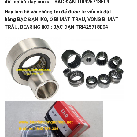
đỡ-mỡ bò-dây curoa . BẠC ĐẠN TRI425718E04
Hãy liên hệ với chúng tôi để được tư vấn và đặt
hàng
BẠC ĐẠN IKO
,
Ổ BI MẮT TRÂU
,
VÒNG BI MẮT
TRÂU
,
BEARING IKO
: BẠC ĐẠN TRI425718E04