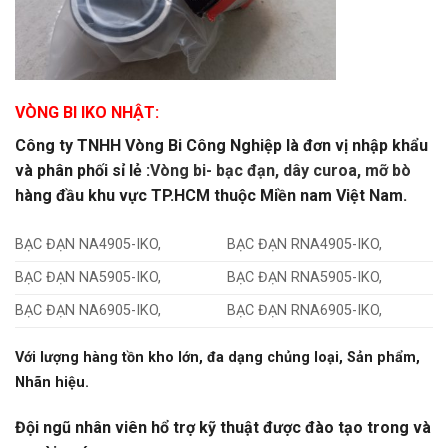
VÒNG BI IKO NHẬT:
Công ty TNHH Vòng Bi Công Nghiệp là đơn vị nhập khẩu
và phân phối sỉ lẻ :
Vòng bi- bạc đạn, dây curoa, mỡ bò
hàng đầu khu vực TP.HCM thuộc Miền nam Việt Nam.
BẠC ĐẠN NA4905-IKO,
BẠC ĐẠN RNA4905-IKO,
BẠC ĐẠN NA5905-IKO,
BẠC ĐẠN RNA5905-IKO,
BẠC ĐẠN NA6905-IKO,
BẠC ĐẠN RNA6905-IKO,
Với lượng hàng tồn kho lớn, đa dạng chủng loại, Sản phẩm,
Nhãn hiệu.
Đội ngũ nhân viên hổ trợ kỹ thuật được đào tạo trong và