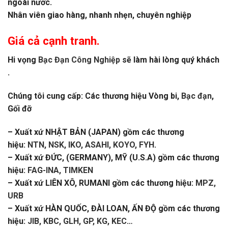
ngoài nước.
Nhân viên giao hàng, nhanh nhẹn, chuyên nghiệp
Giá cả cạnh tranh.
Hi vọng
Bạc Đạn Công Nghiệp
sẽ làm hài lòng quý khách
.
Chúng tôi cung cấp: Các thương hiệu Vòng bi,
Bạc đạn
,
Gối đỡ
– Xuất xứ NHẬT BẢN (JAPAN) gồm các thương
hiệu:
NTN, NSK, IKO, ASAHI, KOYO, FYH
.
– Xuất xứ ĐỨC, (GERMANY), MỸ (U.S.A) gồm các thương
hiệu:
FAG-INA, TIMKEN
– Xuất xứ LIÊN XÔ, RUMANI gồm các thương hiệu:
MPZ,
URB
– Xuất xứ HÀN QUỐC, ĐÀI LOAN, ẤN ĐỘ gồm các thương
hiệu:
JIB, KBC, GLH, GP, KG, KEC
…