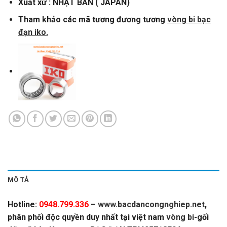
Xuất xứ : NHẬT BẢN ( JAPAN)
Tham khảo các mã tương đương tương
vòng bi bạc
đạn iko.
MÔ TẢ
Hotline:
0948.799.336
–
www.bacdancongnghiep.net
,
phân phối độc quyền duy nhất tại việt nam
vòng bi
-gối