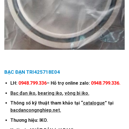
BẠC ĐẠN TRI425718E04
LH:
0948.799.336
– Hỗ trợ online zalo:
0948.799.336.
Bạc đạn iko
,
bearing iko
,
vòng bi iko.
Thông số kỹ thuật tham khảo tại “
catalogue
” tại
bacdancongnghiep.net.
Thương hiệu: IKO.