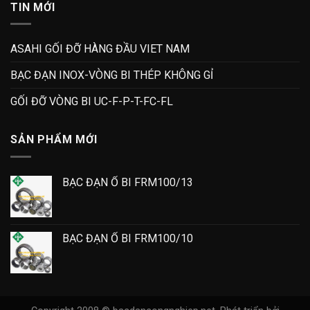
TIN MỚI
ASAHI GỐI ĐỠ HÀNG ĐẦU VIET NAM
BẠC ĐẠN INOX-VÒNG BI THÉP KHÔNG GỈ
GỐI ĐỠ VÒNG BI UC-F-P-T-FC-FL
SẢN PHẨM MỚI
BẠC ĐẠN Ổ BI FRM100/13
BẠC ĐẠN Ổ BI FRM100/10