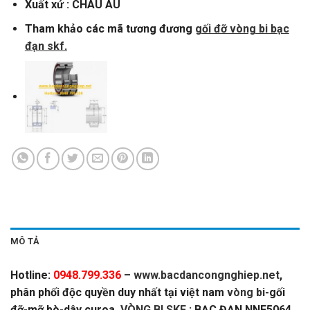
Xuất xứ : CHÂU ÂU
Tham khảo các mã tương đương
gối đỡ vòng bi bạc
đạn skf
.
MÔ TẢ
Hotline:
0948.799.336
–
www.bacdancongnghiep.net
,
phân phối độc quyền duy nhất tại việt nam
vòng bi
-gối
đỡ-mỡ bò-dây curoa,
VÒNG BI SKF
: BẠC ĐẠN NNF5064