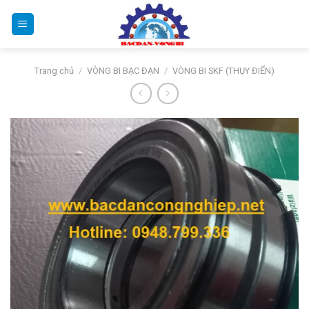
Bỏ
qua
nội
dung
Trang chủ
/
VÒNG BI BẠC ĐẠN
/
VÒNG BI SKF (THỤY ĐIỂN)