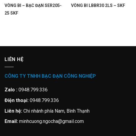
VÒNG BI – BẠC ĐẠN SER205-
VÒNG BI LBBR30 2LS – SKF
25 SKF
LIÊN HỆ
CÔNG TY TNHH BẠC ĐẠN CÔNG NGHIỆP
Zalo :
0948.799.336
Điện thoại:
0948.799.336
Liên hệ:
Chi nhánh phía Nam, Bình Thạnh
Email:
minhcuong.ngocha@gmail.com