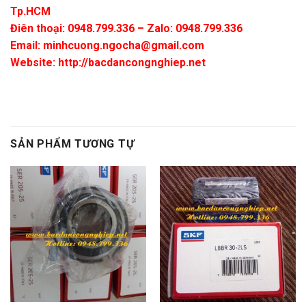
Tp.HCM
Điên thoại: 0948.799.336 – Zalo: 0948.799.336
Email:
minhcuong.ngocha@gmail.com
Website: http://bacdancongnghiep.net
SẢN PHẨM TƯƠNG TỰ