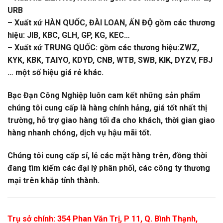
URB
– Xuất xứ HÀN QUỐC, ĐÀI LOAN, ẤN ĐỘ gồm các thương
hiệu: JIB, KBC, GLH, GP, KG, KEC…
– Xuất xứ TRUNG QUỐC: gồm các thương hiệu:ZWZ,
KYK, KBK, TAIYO, KDYD, CNB, WTB, SWB, KIK, DYZV, FBJ
… một số hiệu giá rẻ khác.
Bạc Đạn Công Nghiệp luôn cam kết những sản phẩm
chúng tôi cung cấp là hàng chính hảng, giá tốt nhất thị
trường, hỗ trợ giao hàng tối đa cho khách, thời gian giao
hàng nhanh chóng, dịch vụ hậu mãi tốt.
Chúng tôi cung cấp sỉ, lẻ các mặt hàng trên, đồng thời
đang tìm kiếm các đại lý phân phối, các công ty thương
mại trên khắp tỉnh thành.
Trụ sở chính: 354 Phan Văn Trị, P 11, Q. Bình Thạnh,