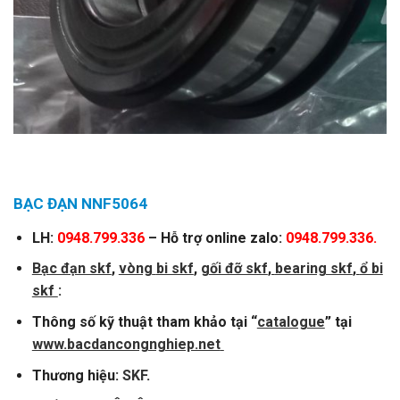
BẠC ĐẠN NNF5064
LH:
0948.799.336
– Hỗ trợ online zalo:
0948.799.336.
Bạc đạn skf
,
vòng
bi skf
,
gối đỡ skf
,
bearing skf
,
ổ bi
skf
:
Thông số kỹ thuật tham khảo tại “
catalogue
” tại
www.bacdancongnghiep.net
Thương hiệu:
SKF
.