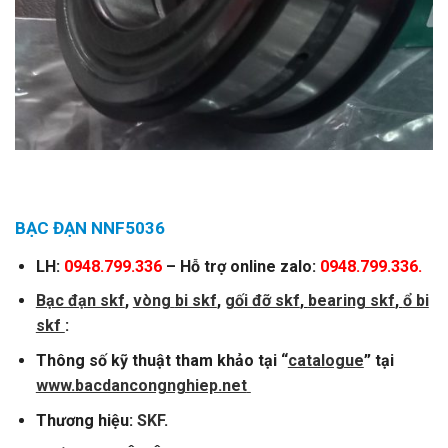
BẠC ĐẠN NNF5036
LH:
0948.799.336
– Hỗ trợ online zalo:
0948.799.336.
Bạc đạn skf
,
vòng
bi skf
,
gối đỡ skf
,
bearing skf
,
ổ bi
skf
:
Thông số kỹ thuật tham khảo tại “
catalogue
” tại
www.bacdancongnghiep.net
Thương hiệu:
SKF
.