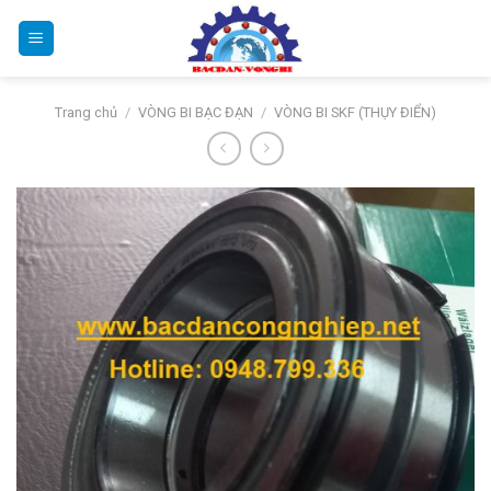
Bỏ
qua
nội
dung
Trang chủ
/
VÒNG BI BẠC ĐẠN
/
VÒNG BI SKF (THỤY ĐIỂN)