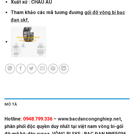
Xuất xứ : CHÂU ÂU
Tham khảo các mã tương đương
gối đỡ vòng bi bạc
đạn skf
.
MÔ TẢ
Hotline:
0948.799.336
–
www.bacdancongnghiep.net
,
phân phối độc quyền duy nhất tại việt nam
vòng bi
-gối
đỡ-mỡ bò-dây curoa,
VÒNG BI SKF
: BẠC ĐẠN NNF5036