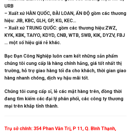
URB
– Xuất xứ HÀN QUỐC, ĐÀI LOAN, ẤN ĐỘ gồm các thương
hiệu: JIB, KBC, GLH, GP, KG, KEC…
– Xuất xứ TRUNG QUỐC: gồm các thương hiệu:ZWZ,
KYK, KBK, TAIYO, KDYD, CNB, WTB, SWB, KIK, DYZV, FBJ
… một số hiệu giá rẻ khác.
Bạc Đạn Công Nghiệp luôn cam kết những sản phẩm
chúng tôi cung cấp là hàng chính hảng, giá tốt nhất thị
trường, hỗ trợ giao hàng tối đa cho khách, thời gian giao
hàng nhanh chóng, dịch vụ hậu mãi tốt.
Chúng tôi cung cấp sỉ, lẻ các mặt hàng trên, đồng thời
đang tìm kiếm các đại lý phân phối, các công ty thương
mại trên khắp tỉnh thành.
Trụ sở chính: 354 Phan Văn Trị, P 11, Q. Bình Thạnh,