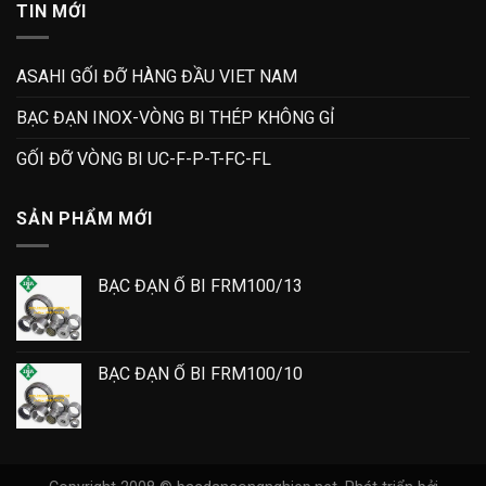
TIN MỚI
ASAHI GỐI ĐỠ HÀNG ĐẦU VIET NAM
BẠC ĐẠN INOX-VÒNG BI THÉP KHÔNG GỈ
GỐI ĐỠ VÒNG BI UC-F-P-T-FC-FL
SẢN PHẨM MỚI
BẠC ĐẠN Ổ BI FRM100/13
BẠC ĐẠN Ổ BI FRM100/10