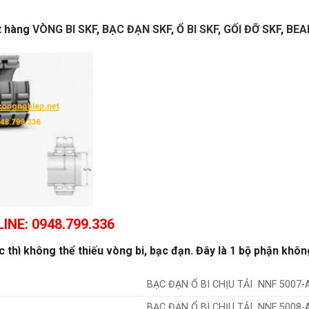
ặt hàng
VÒNG BI SKF
,
BẠC ĐẠN SKF
,
Ổ BI SKF
,
GỐI ĐỠ SKF
,
BEA
INE: 0948.799.336
thì không thể thiếu vòng bi, bạc đạn. Đây là 1 bộ phận khôn
BẠC ĐẠN Ổ BI CHỊU TẢI NNF 5007-
BẠC ĐẠN Ổ BI CHỊU TẢI NNF 5008-