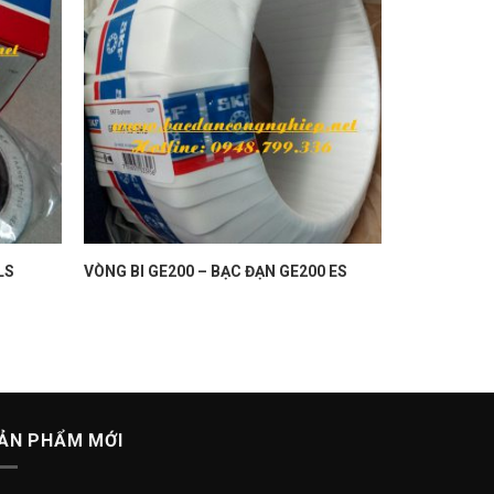
LS
VÒNG BI GE200 – BẠC ĐẠN GE200 ES
ẢN PHẨM MỚI