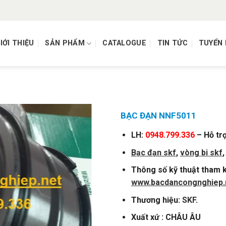
IỚI THIỆU
SẢN PHẨM
CATALOGUE
TIN TỨC
TUYỂN
)
BẠC ĐẠN NNF5011
LH:
0948.799.336
– Hỗ tr
Bạc đạn skf
,
vòng
bi skf
Thông số kỹ thuật tham k
www.bacdancongnghiep.
Thương hiệu:
SKF
.
Xuất xứ : CHÂU ÂU