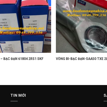
 – BẠC ĐẠN 61804 2RS1 SKF
VÒNG BI-BẠC ĐẠN-SAA50 TXE 2
TIN MỚI
S