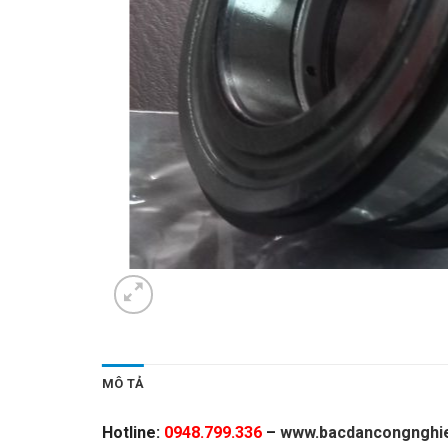
MÔ TẢ
Hotline:
0948.799.336
–
www.bacdancongnghie