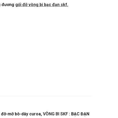
g đương
gối đỡ vòng bi bạc đạn skf
.
i đỡ-mỡ bò-dây curoa,
VÒNG BI SKF
: BẠC ĐẠN