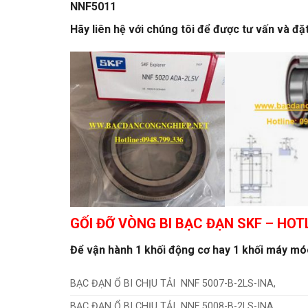
NNF5011
Hãy liên hệ với chúng tôi để được tư vấn và đ
GỐI ĐỠ VÒNG BI BẠC ĐẠN SKF
– HOTL
Để vận hành 1 khối động cơ hay 1 khối máy móc 
BẠC ĐẠN Ổ BI CHỊU TẢI NNF 5007-B-2LS-INA,
BẠC ĐẠN Ổ BI CHỊU TẢI NNF 5008-B-2LS-INA,