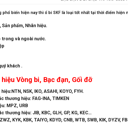
 phổ biến hiện nay thì ổ bi
SKF
là loại tốt nhất tại thời điểm hiện 
, Sản phẩm, Nhãn hiệu.
o trong và ngoài nước.
ệp
quý khách .
 hiệu
Vòng bi
,
Bạc đạn
, Gối đỡ
hiệu:NTN, NSK, IKO, ASAHI, KOYO, FYH.
ác thương hiệu: FAG-INA, TIMKEN
iệu: MPZ, URB
 thương hiệu: JIB, KBC, GLH, GP, KG, KEC…
WZ, KYK, KBK, TAIYO, KDYD, CNB, WTB, SWB, KIK, DYZV, FBJ 