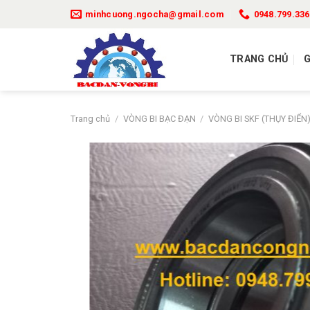
Bỏ
minhcuong.ngocha@gmail.com
0948.799.336
qua
nội
dung
TRANG CHỦ
G
Trang chủ
/
VÒNG BI BẠC ĐẠN
/
VÒNG BI SKF (THỤY ĐIỂN