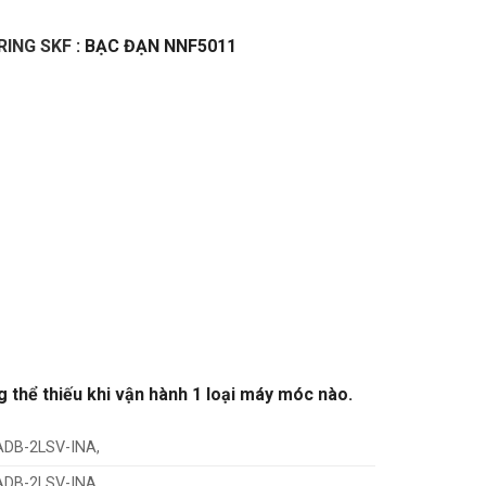
RING SKF
: BẠC ĐẠN NNF5011
g thể thiếu khi vận hành 1 loại máy móc nào.
ADB-2LSV-INA,
ADB-2LSV-INA,