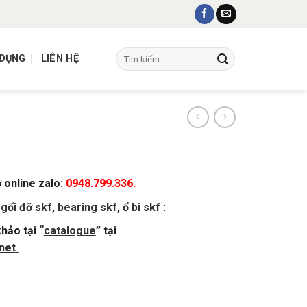
Tìm
 DỤNG
LIÊN HỆ
kiếm:
ợ online zalo:
0948.799.336.
,
gối đỡ skf
,
bearing skf
,
ổ bi skf
:
hảo tại “
catalogue
” tại
net