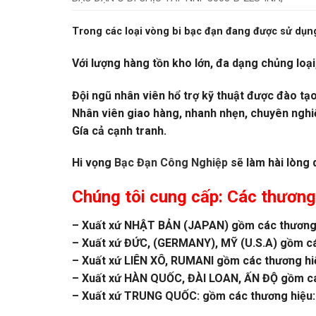
Trong các loại vòng bi bạc đạn đang được sử dụng
Với lượng hàng tồn kho lớn, đa dạng chủng loại
Đội ngũ nhân viên hổ trợ kỹ thuật được đào tạ
Nhân viên giao hàng, nhanh nhẹn, chuyên nghi
Gía cả cạnh tranh.
Hi vọng
Bạc Đạn Công Nghiệp
sẽ làm hài lòng 
Chúng tôi cung cấp: Các thương
– Xuất xứ NHẬT BẢN (JAPAN) gồm các thương 
– Xuất xứ ĐỨC, (GERMANY), MỸ (U.S.A) gồm c
– Xuất xứ LIÊN XÔ, RUMANI gồm các thương h
– Xuất xứ HÀN QUỐC, ĐÀI LOAN, ẤN ĐỘ gồm các
– Xuất xứ TRUNG QUỐC: gồm các thương hiệu:Z