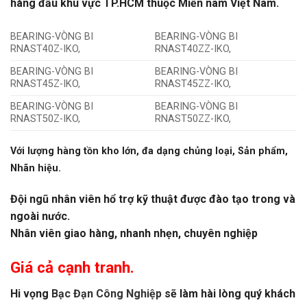
hàng đầu khu vực TP.HCM thuộc Miền nam Việt Nam.
BEARING-VÒNG BI
BEARING-VÒNG BI
RNAST40Z-IKO,
RNAST40ZZ-IKO,
BEARING-VÒNG BI
BEARING-VÒNG BI
RNAST45Z-IKO,
RNAST45ZZ-IKO,
BEARING-VÒNG BI
BEARING-VÒNG BI
RNAST50Z-IKO,
RNAST50ZZ-IKO,
Với lượng hàng tồn kho lớn, đa dạng chủng loại, Sản phẩm,
Nhãn hiệu.
Đội ngũ nhân viên hổ trợ kỹ thuật được đào tạo trong và
ngoài nước.
Nhân viên giao hàng, nhanh nhẹn, chuyên nghiệp
Giá cả cạnh tranh.
Hi vọng
Bạc Đạn Công Nghiệp
sẽ làm hài lòng quý khách