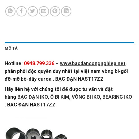
MÔ TẢ
Hotline:
0948.799.336
–
www.bacdancongnghiep.net
,
phân phối độc quyền duy nhất tại việt nam
vòng bi
-gối
đỡ-mỡ bò-dây curoa . BẠC ĐẠN NAST17ZZ
Hãy liên hệ với chúng tôi để được tư vấn và đặt
hàng
BẠC ĐẠN IKO
,
Ổ BI KIM
,
VÒNG BI IKO
,
BEARING IKO
: BẠC ĐẠN NAST17ZZ