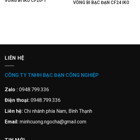
VÒNG BI IKO CF20-1
VÒNG BI BẠC ĐẠN CF24 IKO
LIÊN HỆ
CÔNG TY TNHH BẠC ĐẠN CÔNG NGHIỆP
Zalo :
0948.799.336
Điện thoại:
0948.799.336
Liên hệ:
Chi nhánh phía Nam, Bình Thạnh
Email:
minhcuong.ngocha@gmail.com