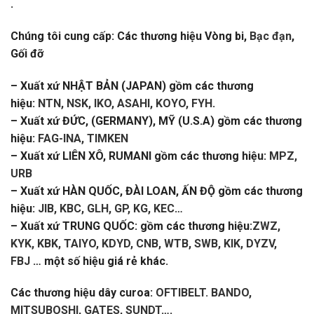
.
Chúng tôi cung cấp: Các thương hiệu Vòng bi,
Bạc đạn
,
Gối đỡ
– Xuất xứ NHẬT BẢN (JAPAN) gồm các thương
hiệu:
NTN, NSK, IKO, ASAHI, KOYO, FYH
.
– Xuất xứ ĐỨC, (GERMANY), MỸ (U.S.A) gồm các thương
hiệu:
FAG-INA, TIMKEN
– Xuất xứ LIÊN XÔ, RUMANI gồm các thương hiệu:
MPZ,
URB
– Xuất xứ HÀN QUỐC, ĐÀI LOAN, ẤN ĐỘ gồm các thương
hiệu:
JIB, KBC, GLH, GP, KG, KEC
…
– Xuất xứ TRUNG QUỐC: gồm các thương hiệu:
ZWZ,
KYK, KBK, TAIYO, KDYD, CNB, WTB, SWB, KIK, DYZV,
FBJ
… một số hiệu giá rẻ khác.
Các thương hiệu dây curoa:
OFTIBELT. BANDO,
MITSUBOSHI, GATES, SUNDT
….