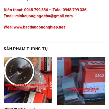
Điên thoại: 0948.799.336 – Zalo: 0948.799.336
Email:
minhcuong.ngocha@gmail.com
Web:
www.bacdancongnghiep.net
SẢN PHẨM TƯƠNG TỰ