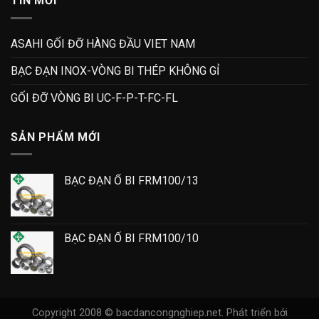
TIN MỚI
ASAHI GỐI ĐỠ HÀNG ĐẦU VIET NAM
BẠC ĐẠN INOX-VÒNG BI THÉP KHÔNG GỈ
GỐI ĐỠ VÒNG BI UC-F-P-T-FC-FL
SẢN PHẨM MỚI
BẠC ĐẠN Ổ BI FRM100/13
BẠC ĐẠN Ổ BI FRM100/10
Copyright 2008 © bacdancongnghiep.net.
Phát triển bởi