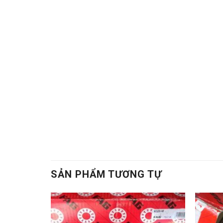
KYK.
Vong bi,Vòng bi,Bac dan,Bạc đạn,Vong bi fag,V
quoc. Bạc đạn trung quốc,Vong bi lech tam,Vòn
xac,Bạc đạn chính xác,Vong bi cha,Vòng bi chà
Bac dan con
Bạc đạn côn,Vong bi cana. Vòng bi cana,Bac d
Dây curoa,Day curoa bando,dây curoa bando,D
chịu nhiệt,Mo bo chiu nhiet. Mo bo cong nghi
bi hộp số,Bac dan hop so,Bạc đạn hộp số
, Von
SẢN PHẨM TƯƠNG TỰ