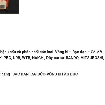
ị nhập khẩu và phân phối các loại Vòng bi – Bạc đạn – Gối đỡ
RK, PBC, URB, WTB, NAICHI, Dây curoa: BANDO, MITSUBOSHI
t hàng
–
BẠC ĐẠN FAG ĐỨC-VÒNG BI FAG ĐỨC
–
TALOGUE DÂY CUROA,CATALOGUE DÂY CUROA BANDO,CAT
BI NHẬT,VÒNG BI ĐỨC,VÒNG BI ẤN ĐỘ. VÒNG BI LIÊN XÔ,VÒ
 BI CÔNG NGHIỆP,VÒNG BI KIM,VÒNG BI CÀ NA, VÒNG BI NTN
ỐC,GỐI ĐỠ GIÁ RẺ. GỐI ĐỠ NTN,VÒNG BI XE,VÒNG BI CÀ