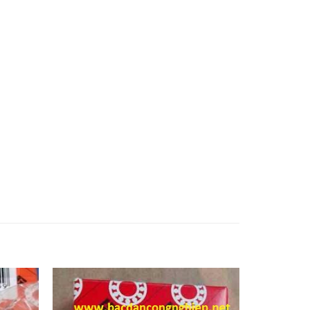
ung quoc,Vòng bi trung quốc,Bac dan trung
inh xac,Vòng bi chính xác,Bac dan chinh
dua. Bạc đạn đũa,Vong bi con,Vòng bi côn.
Bạc đạn kim,Day curoa. Dây curoa,Day curoa.
elt,Dây curoa obtibelt. Mỡ bò,Mo bo,Mỡ bò
 hop so. Bạc đạn hộp số, Vong bi hop so,Vòng
Bạc đạn công nghiệp