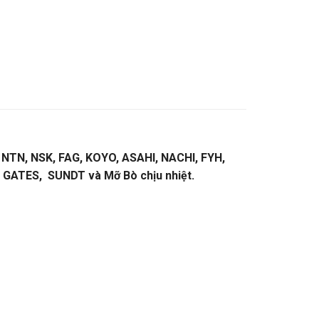
 : NTN, NSK, FAG, KOYO, ASAHI, NACHI, FYH,
, GATES, SUNDT và Mỡ Bò chịu nhiệt.
BẠC ĐẠN
ALOGUE DÂY CUROA MITSUBOSHI.
VÒNG
NG BI BELARUS,VÒNG BI GIÁ RẺ,VÒNG BI LỆCH
,VÒNG BI FAG. VÒNG BI NSK,VÒNG BI
NG XE NÂNG,VÒNG BI KEC,VÒNG BI KBK,VÒNG BI