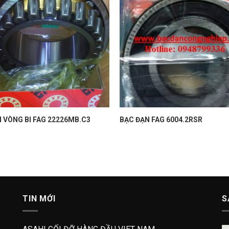
̣N VÒNG BI FAG 22226MB.C3
BẠC ĐẠN FAG 6004.2RSR
TIN MỚI
S