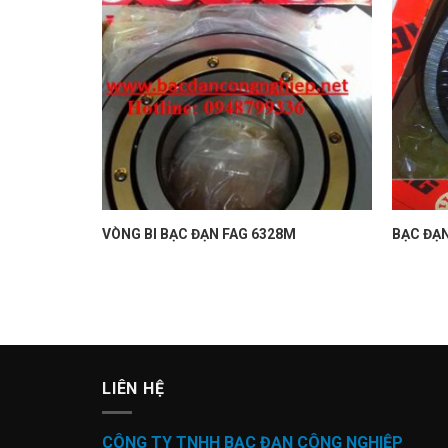
.K.M.C3
VÒNG BI BẠC ĐẠN FAG 6328M
BẠC ĐA
LIÊN HỆ
CÔNG TY TNHH BẠC ĐẠN CÔNG NGHIỆP