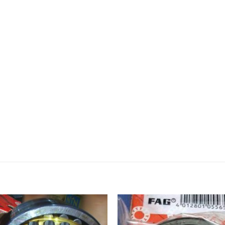
òng bi fag. Bac dan fag,Bạc đạn fag,Vong bi nsk,Vong bi tr
g bi lệch tâm,Bac dan lech tam,Bạc đạn lệch tâm. Vong bi ch
. Bac dan cha,Bạc đạn chà,Vong bi dua,Vòng bi đũa,Bac dan 
an cana,Bạc đạn cana,Vong bi kim,Vòng bi kim,Bac dan kim,
ay curoa mitsuboshi,dây curoa mitsuboshi,Day curoa obtib
ep,Mỡ bò công nghiệp. Vong bi hop so,Vòng bi hộp số,Bac dan
g bi cong nghiep. Vòng bi công nghiệp,Bac dan cong nghiep,