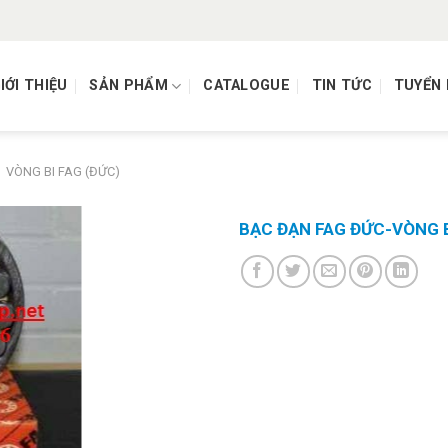
IỚI THIỆU
SẢN PHẨM
CATALOGUE
TIN TỨC
TUYỂN
VÒNG BI FAG (ĐỨC)
BẠC ĐẠN FAG ĐỨC-VÒNG B