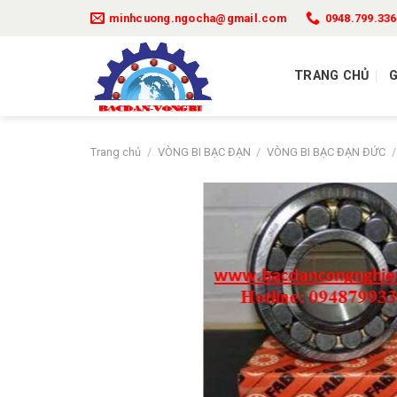
Bỏ
minhcuong.ngocha@gmail.com
0948.799.336
qua
nội
dung
TRANG CHỦ
G
Trang chủ
/
VÒNG BI BẠC ĐẠN
/
VÒNG BI BẠC ĐẠN ĐỨC
/