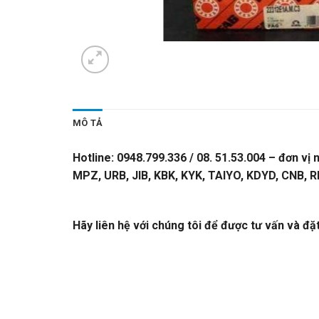
MÔ TẢ
Hotline: 0948.799.336 / 08. 51.53.004 – đơn v
MPZ, URB, JIB, KBK, KYK, TAIYO, KDYD, CNB, 
FAG ĐỨC-VÒNG BI FAG ĐỨC
Hãy liên hệ với chúng tôi để được tư vấn và đặ
CATALOGUE VÒNG BI,CATALOGUE GỐI ĐỠ.
CA
BI,BẠC ĐẠN,Ổ BI,VÒNG BI TRUNG QUỐC,VÒNG 
TÂM,VÒNG BI CHÍNH XÁC. VÒNG BI CHÀ,VÒNG
KOYO,VÒNG BI NACHI,GỐI ĐỠ,GỐI ĐỠ TRUNG QU