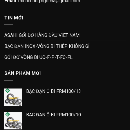
Email:
minhcuong.ngocha@gmail.com
TIN MỚI
ASAHI GỐI ĐỠ HÀNG ĐẦU VIET NAM
BẠC ĐẠN INOX-VÒNG BI THÉP KHÔNG GỈ
GỐI ĐỠ VÒNG BI UC-F-P-T-FC-FL
SẢN PHẨM MỚI
BẠC ĐẠN Ổ BI FRM100/13
BẠC ĐẠN Ổ BI FRM100/10