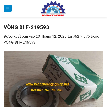
Bỏ
qua
nội
dung
VÒNG BI F-219593
Được xuất bản vào
23 Tháng 12, 2025
tại
762 × 576
trong
VÒNG BI F-216593