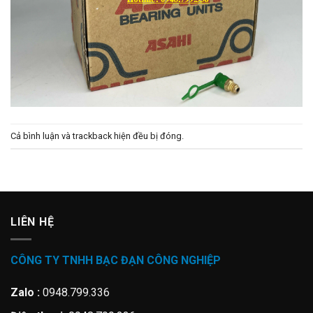
Cả bình luận và trackback hiện đều bị đóng.
LIÊN HỆ
CÔNG TY TNHH BẠC ĐẠN CÔNG NGHIỆP
Zalo :
0948.799.336