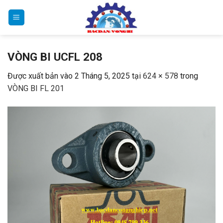
Bỏ
qua
nội
dung
VÒNG BI UCFL 208
Được xuất bản vào
2 Tháng 5, 2025
tại
624 × 578
trong
VÒNG BI FL 201