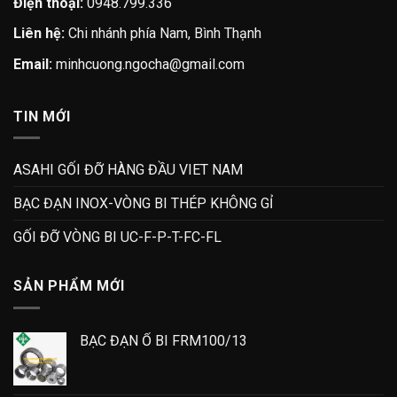
Điện thoại:
0948.799.336
Liên hệ:
Chi nhánh phía Nam, Bình Thạnh
Email:
minhcuong.ngocha@gmail.com
TIN MỚI
ASAHI GỐI ĐỠ HÀNG ĐẦU VIET NAM
BẠC ĐẠN INOX-VÒNG BI THÉP KHÔNG GỈ
GỐI ĐỠ VÒNG BI UC-F-P-T-FC-FL
SẢN PHẨM MỚI
BẠC ĐẠN Ổ BI FRM100/13