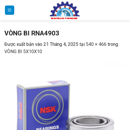
Bỏ
qua
nội
dung
VÒNG BI RNA4903
Được xuất bản vào
21 Tháng 4, 2025
tại
540 × 466
trong
VÒNG BI 5X10X10