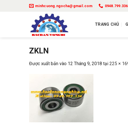
Bỏ
minhcuong.ngocha@gmail.com
0948.799.336
qua
nội
TRANG CHỦ
G
dung
ZKLN
Được xuất bản vào
12 Tháng 9, 2018
tại
225 × 16