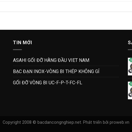
TIN MỚI
S
ASAHI GỐI ĐỠ HÀNG ĐẦU VIET NAM
BẠC ĐẠN INOX-VÒNG BI THÉP KHÔNG GỈ
GỐI ĐỠ VÒNG BI UC-F-P-T-FC-FL
Copyright 2008 © bacdancongnghiep.net.
Phát triển bởi proweb.vn