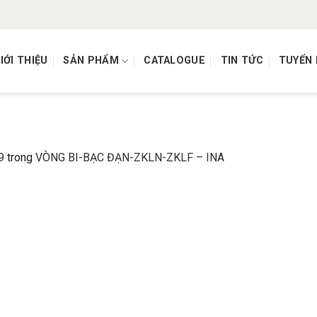
IỚI THIỆU
SẢN PHẨM
CATALOGUE
TIN TỨC
TUYỂN
9
trong
VÒNG BI-BẠC ĐẠN-ZKLN-ZKLF – INA