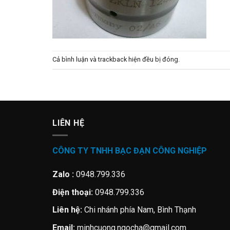
Cả bình luận và trackback hiện đều bị đóng.
LIÊN HỆ
CÔNG TY TNHH BẠC ĐẠN CÔNG NGHIỆP
Zalo :
0948.799.336
Điện thoại:
0948.799.336
Liên hệ:
Chi nhánh phía Nam, Bình Thạnh
Email:
minhcuong.ngocha@gmail.com