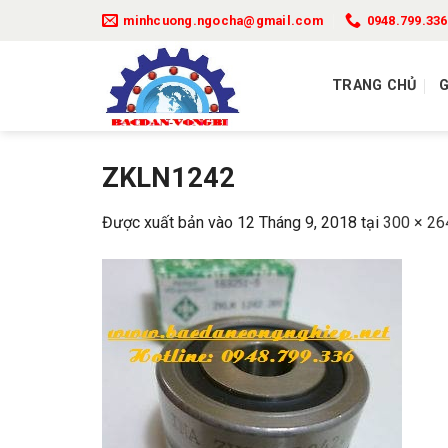
Bỏ
minhcuong.ngocha@gmail.com
0948.799.336
qua
nội
TRANG CHỦ
G
dung
ZKLN1242
Được xuất bản vào
12 Tháng 9, 2018
tại
300 × 26