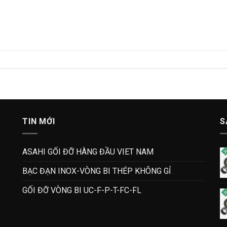
TIN MỚI
S
ASAHI GỐI ĐỠ HÀNG ĐẦU VIET NAM
BẠC ĐẠN INOX-VÒNG BI THÉP KHÔNG GỈ
GỐI ĐỠ VÒNG BI UC-F-P-T-FC-FL