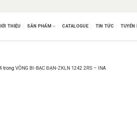
IỚI THIỆU
SẢN PHẨM
CATALOGUE
TIN TỨC
TUYỂN
4
trong
VÒNG BI-BẠC ĐẠN-ZKLN 1242 2RS – INA