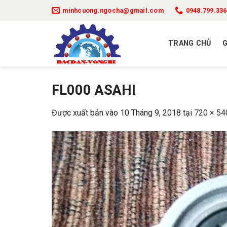
Bỏ
minhcuong.ngocha@gmail.com
0948.799.336
qua
nội
TRANG CHỦ
G
dung
FL000 ASAHI
Được xuất bản vào
10 Tháng 9, 2018
tại
720 × 54