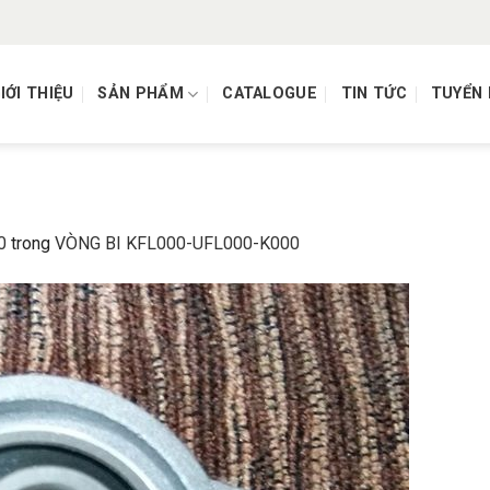
IỚI THIỆU
SẢN PHẨM
CATALOGUE
TIN TỨC
TUYỂN
0
trong
VÒNG BI KFL000-UFL000-K000