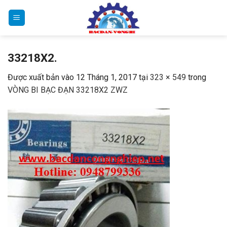
Bỏ
qua
nội
dung
33218X2.
Được xuất bản vào
12 Tháng 1, 2017
tại
323 × 549
trong
VÒNG BI BẠC ĐẠN 33218X2 ZWZ