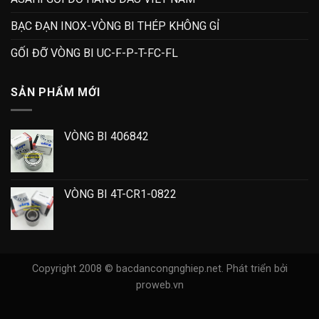
BẠC ĐẠN INOX-VÒNG BI THÉP KHÔNG GỈ
GỐI ĐỠ VÒNG BI UC-F-P-T-FC-FL
SẢN PHẨM MỚI
VÒNG BI 406842
VÒNG BI 4T-CR1-0822
Copyright 2008 © bacdancongnghiep.net.
Phát triển bởi
proweb.vn