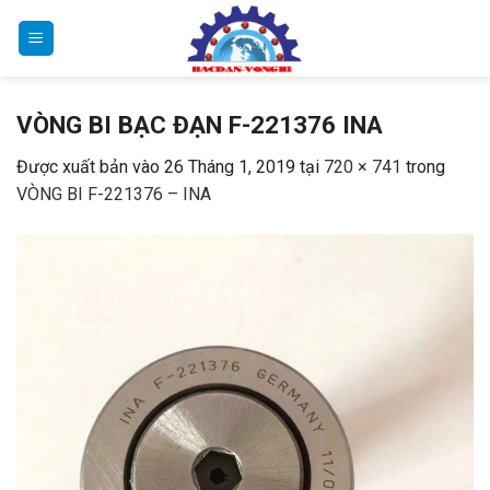
Bỏ
qua
nội
dung
VÒNG BI BẠC ĐẠN F-221376 INA
Được xuất bản vào
26 Tháng 1, 2019
tại
720 × 741
trong
VÒNG BI F-221376 – INA