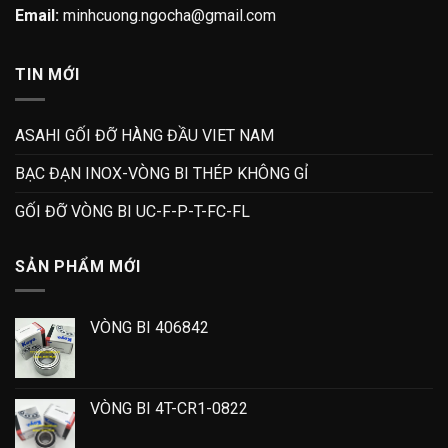
Email:
minhcuong.ngocha@gmail.com
TIN MỚI
ASAHI GỐI ĐỠ HÀNG ĐẦU VIET NAM
BẠC ĐẠN INOX-VÒNG BI THÉP KHÔNG GỈ
GỐI ĐỠ VÒNG BI UC-F-P-T-FC-FL
SẢN PHẨM MỚI
VÒNG BI 406842
VÒNG BI 4T-CR1-0822