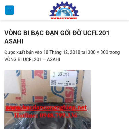
Bỏ
qua
nội
dung
VÒNG BI BẠC ĐẠN GỐI ĐỠ UCFL201
ASAHI
Được xuất bản vào
18 Tháng 12, 2018
tại
300 × 300
trong
VÒNG BI UCFL201 – ASAHI