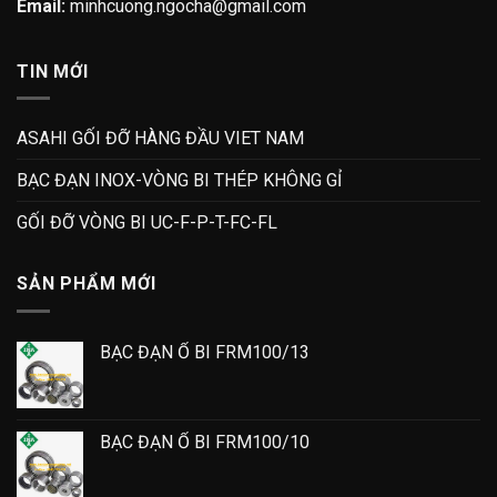
Email:
minhcuong.ngocha@gmail.com
TIN MỚI
ASAHI GỐI ĐỠ HÀNG ĐẦU VIET NAM
BẠC ĐẠN INOX-VÒNG BI THÉP KHÔNG GỈ
GỐI ĐỠ VÒNG BI UC-F-P-T-FC-FL
SẢN PHẨM MỚI
BẠC ĐẠN Ổ BI FRM100/13
BẠC ĐẠN Ổ BI FRM100/10