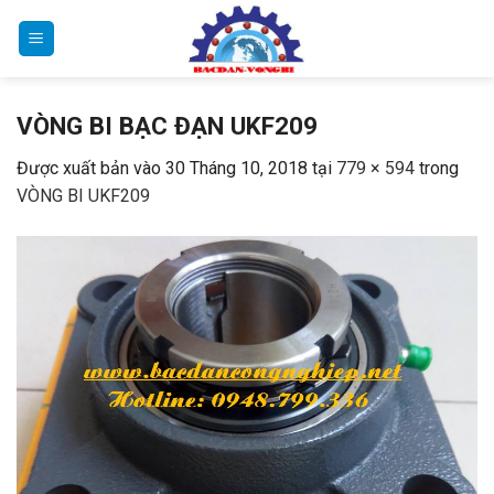
Bỏ
qua
nội
dung
VÒNG BI BẠC ĐẠN UKF209
Được xuất bản vào
30 Tháng 10, 2018
tại
779 × 594
trong
VÒNG BI UKF209